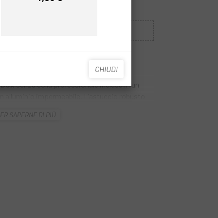
Prezzo
Prezzo
Esaurito
E QUANDO SEI DISPONIBILE.
CHIUDI
 e i componenti di Topeak. La
Scatola di
 Box
senza colla professionale inclusa in un
n alluminio impermeabile. L'astuccio robusto
aglie di catena e perni rimovibili e include 6
ER SAPERNE DI PIÙ
ieni i tuoi articoli di riparazione organizzati e