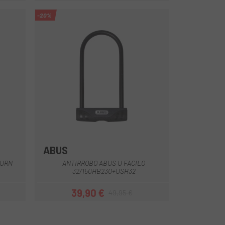
-20%
ABUS
BURN
ANTIRROBO ABUS U FACILO
32/150HB230+USH32
39,90 €
49,95 €
Prezzo
Prezzo base