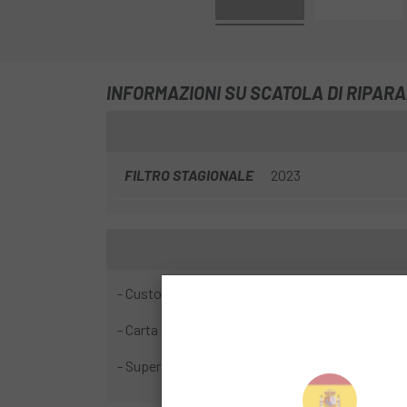
INFORMAZIONI SU SCATOLA DI RIPAR
FILTRO STAGIONALE
2023
- Custodia in alluminio resistente all'acqua.
- Carta vetrata e 6 toppe incluse
- Super adesivo estensibile in 4 direzioni che fo