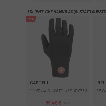
Prezzo
I CLIENTI CHE HANNO ACQUISTATO QUES
-25%
CASTELLI
REL
Nero
GUANTI LUNGHI CASTELLI LIGHTNESS 2
LIMPI
33,49 €
45 €
Prezzo
Prezzo base