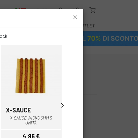
O
BLOG
ATTREZZATURA
SERVIZI
OUTLET
tock
 RIPARAZIONE
SCUE BOX
€
X-SAUCE
GURPIL
Multiplo
X-SAUCE WICKS 6MM 5
KIT 10 MECHAS GURPIL PER
UNITÀ
TUBELESS 3,5MM
4,95 €
4,38 €