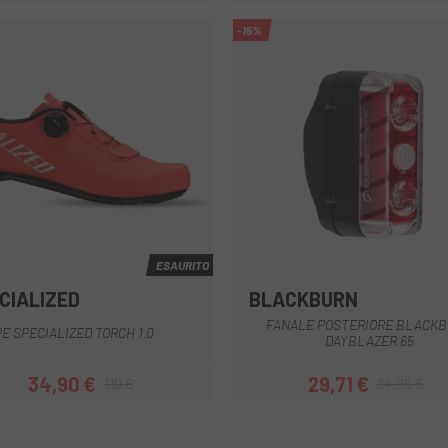
-15%
ESAURITO
CIALIZED
BLACKBURN
BORDEAUX
Blu
Grigio
Rosso
Verde blu
Multiplo
FANALE POSTERIORE BLACK
E SPECIALIZED TORCH 1.0
DAYBLAZER 65
34,90 €
29,71 €
110 €
34,95 €
Prezzo
Prezzo base
Prezzo
Prezzo base