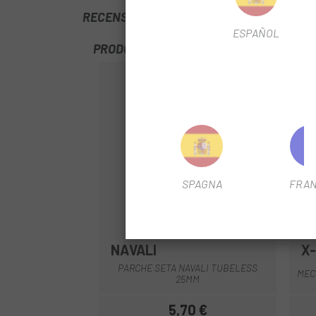
RECENSIONI TRUSTED SHOPS
ESPAÑOL
PRODOTTI SIMILI
SPAGNA
FRAN
NAVALI
X
PARCHE SETA NAVALI TUBELESS
MEC
25MM
5,70 €