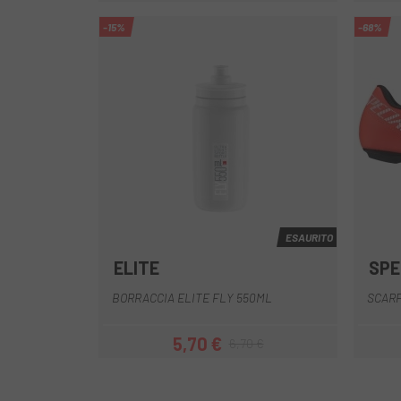
-15%
-68%
ESAURITO
ELITE
SPE
Arancia
Blu
Giallo
Bianco
Granato
+6
BORRACCIA ELITE FLY 550ML
SCARP
5,70 €
6,70 €
Prezzo
Prezzo base