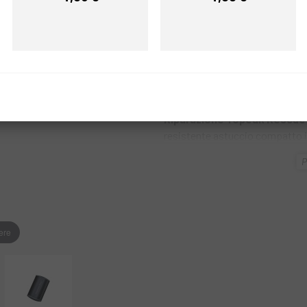
Prezzo
Prezzo
REF:
DX92TRB02
FAMMI SAPER
Trova su
Escapa
gli accessori
Riparazione Topeak Rescue
resistente astuccio compatto i
dispone di un vano con clip per m
P
toppe senza colla FlyPaper. Mant
pronti all'uso.
ere