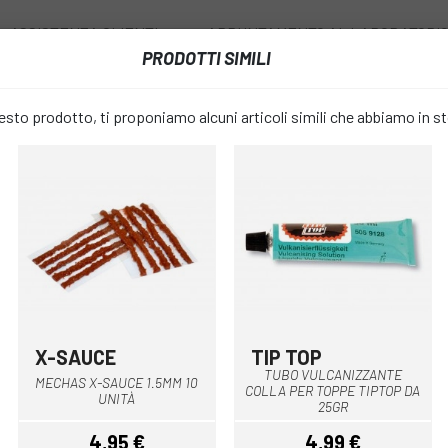
ASSISTENZA CLIENTI
APPUNTAMENTO AL LABORATORI
PRODOTTI SIMILI
I
RUOTE
ACCESSORI
ABBIGLIAMENTO
to prodotto, ti proponiamo alcuni articoli simili che abbiamo in s
RA
PATCH E CODE.
SCATOLA DI RIPARAZIONE TOPEAK RESCUE BOX
SCATOLA DI
favorite_border
TOPEAK RE
5,08 €
PREZZO:
5,65 
X-SAUCE
TIP TOP
TUBO VULCANIZZANTE
MECHAS X-SAUCE 1.5MM 10
COLLA PER TOPPE TIPTOP DA
Soltanto
MISURARE:
UNITÀ
25GR
4,95 €
4,99 €