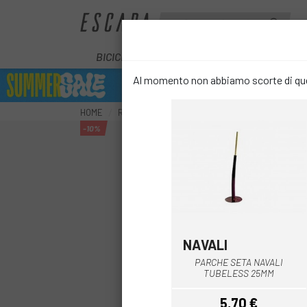
BICICLETTE
E-BIKE
COMPONENT
Al momento non abbiamo scorte di ques
HOME
RUOTE
ACCESSORI PER COPERTURE E CAME
-10%
NAVALI
PARCHE SETA NAVALI
TUBELESS 25MM
5,70 €