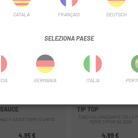
CATALÀ
FRANÇAIS
DEUTSCH
SELEZIONA PAESE
CIA
GERMANIA
ITALIA
PORT
-SAUCE
TIP TOP
TUBO VULCANIZZANTE COLLA P
HAS X-SAUCE 1.5MM 10 UNITÀ
TOPPE TIPTOP DA 25GR
4,95 €
4,99 €