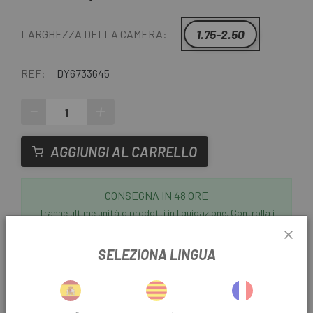
1.75-2.50
LARGHEZZA DELLA CAMERA:
REF:
DY6733645
-
+
AGGIUNGI AL CARRELLO
CONSEGNA IN 48 ORE
Tranne ultime unità o prodotti in liquidazione. Controlla i
tempi di consegna stimati quando scegli il metodo di
spedizione.
SELEZIONA LINGUA
Ultimi articoli in magazzino