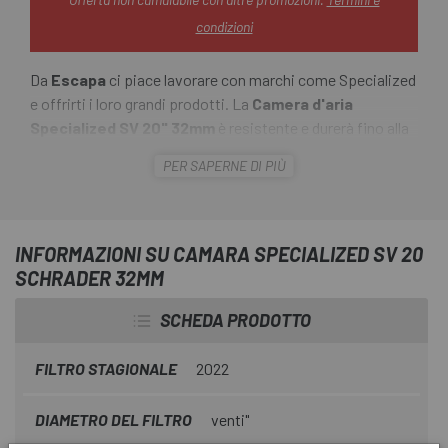
condizioni
Da
Escapa
ci piace lavorare con marchi come Specialized
e offrirti i loro grandi prodotti. La
Camera d'aria
Specialized SV 20" 32mm
è resistente e durerà fino alla
fine dell'uscita. E per garantirlo, sono realizzate in butile
PER SAPERNE DI PIÙ
tramite stampaggio assicurando uno spessore uniforme -
Ciò significa che non aggiungerai peso inutile e che
rotolerà sempre liscio come il primo giorno.
INFORMAZIONI SU CAMARA SPECIALIZED SV 20
SCHRADER 32MM
SCHEDA PRODOTTO
FILTRO STAGIONALE
2022
DIAMETRO DEL FILTRO
venti"