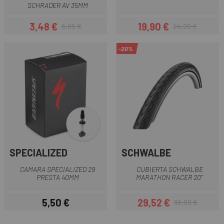
SCHRADER AV 35MM
3,48 €
19,90 €
6,95 €
24,20 €
Prezzo
Prezzo base
Prezzo
Prezzo base
-20%
SPECIALIZED
SCHWALBE
CAMARA SPECIALIZED 29
CUBIERTA SCHWALBE
PRESTA 40MM
MARATHON RACER 20''
5,50 €
29,52 €
36,90 €
Prezzo
Prezzo
Prezzo base