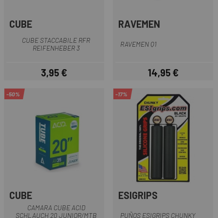
CUBE
RAVEMEN
CUBE STACCABILE RFR
RAVEMEN Q1
REIFENHEBER 3
3,95 €
14,95 €
Prezzo
Prezzo
-50%
-17%
CUBE
ESIGRIPS
CAMARA CUBE ACID
SCHLAUCH 20 JUNIOR/MTB
PUÑOS ESIGRIPS CHUNKY