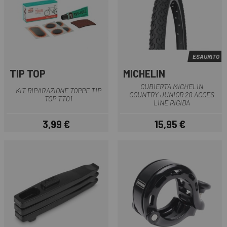
ESAURITO
TIP TOP
MICHELIN
CUBIERTA MICHELIN
KIT RIPARAZIONE TOPPE TIP
COUNTRY JUNIOR 20 ACCES
TOP TT01
LINE RIGIDA
3,99 €
15,95 €
Prezzo
Prezzo