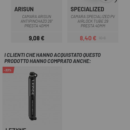
ARISUN
SPECIALIZED
S
CAMARA ARISUN
CAMARA SPECIALIZED PV
ANTIPINCHAZO 26"
AIRLOCK TUBE 29
PRESTA 40MM
PRESTA 40MM
9,08 €
8,40 €
10 €
Prezzo
Prezzo
Prezzo base
I CLIENTI CHE HANNO ACQUISTATO QUESTO
PRODOTTO HANNO COMPRATO ANCHE:
-33%