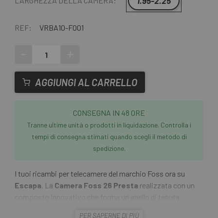
1.95-2.25
LARGHEZZA DELLA CAMERA:
REF:
VRBA10-FO01
-
+
AGGIUNGI AL CARRELLO
CONSEGNA IN 48 ORE
Tranne ultime unità o prodotti in liquidazione. Controlla i
tempi di consegna stimati quando scegli il metodo di
spedizione.
I tuoi ricambi per telecamere del marchio Foss ora su
Escapa
. La
Camera Foss 26 Presta
realizzata con un
composto innovativo che forma un anello di tenuta
intorno alla foratura, consentendo un'uscita d'aria molto
PER SAPERNE DI PIÙ