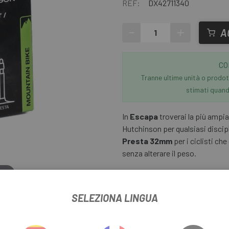
REF:
DX42711340
-
+
A
CO
Tranne ultime unità o prodott
stimati quando
In
Escapa
troverai la più ampi
Hutchinson per qualsiasi discip
Presta 32mm
per i ciclisti ch
senza alterare il peso.
ere
SELEZIONA LINGUA
ON STANDARD 26" PRESTA 32MM