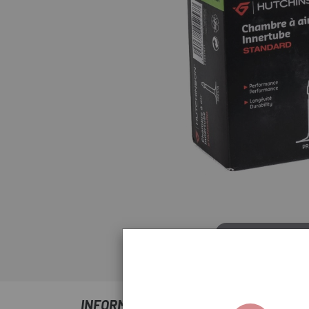
Clicca per espand
INFORMAZIONI SU CÁMARA HUTCHINS