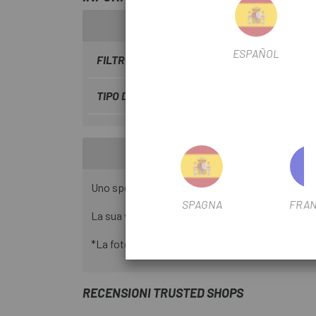
ESPAÑOL
FILTRO STAGIONALE
2023
TIPO DI VALVOLA FILTRANTE
Prestare
Uno spessore di 0.9mm per una buona resistenza 
SPAGNA
FRAN
La sua valvola di ottima qualità permette di man
*La foto potrebbe non corrispondere alla realtà
RECENSIONI TRUSTED SHOPS