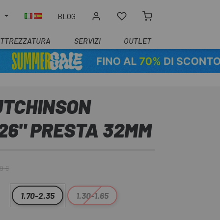
O
BLOG
ATTREZZATURA
SERVIZI
OUTLET
TCHINSON
26" PRESTA 32MM
9 €
1.70-2.35
1.30-1.65