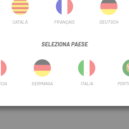
SCHEDA PRODOTTO
CATALÀ
FRANÇAIS
DEUTSCH
DIAMETRO DEL FILTRO
26"
LUNGHEZZA DELLA VALVOLA 
SELEZIONA PAESE
INFORMAZIONI SUL PRODOTTO
alle forature.
CIA
GERMANIA
ITALIA
PORT
tenere la pressione.