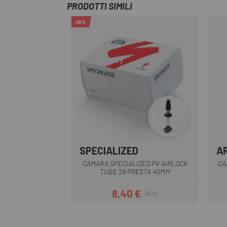
PRODOTTI SIMILI
-16%
SPECIALIZED
A
CAMARA SPECIALIZED PV AIRLOCK
CA
TUBE 29 PRESTA 40MM
8,40 €
10 €
Prezzo
Prezzo base