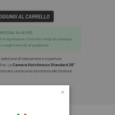
GGIUNGI AL CARRELLO
NSEGNA IN 48 ORE
i in liquidazione. Controlla i tempi di consegna
 scegli il metodo di spedizione.
a selezione di telecamere e coperture
lina. La
Camera Hutchinson Standard 26"
e cercano una buona resistenza alle forature