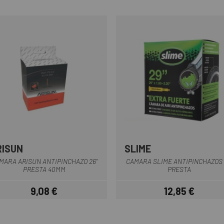
RISUN
SLIME
Multiplo
MARA ARISUN ANTIPINCHAZO 26"
CAMARA SLIME ANTIPINCHAZOS 
PRESTA 40MM
PRESTA
9,08 €
12,85 €
Prezzo
Prezzo