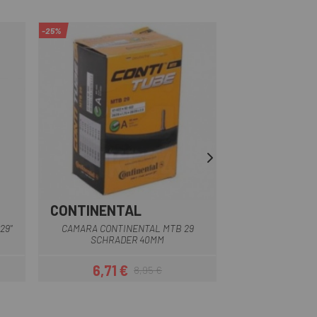
-25%
CONTINENTAL
SPECIALIZE
29"
CAMARA CONTINENTAL MTB 29
CAMARA SPECIA
SCHRADER 40MM
TALC 29 P
6,71 €
9
8,95 €
Prezzo
Prezzo base