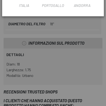
SCHEDA PRODOTTO
ITALIA
PORTOGALLO
ANDORRA
FILTRO STAGIONALE
2023
DIAMETRO DEL FILTRO
18"
INFORMAZIONI SUL PRODOTTO
DETTAGLI
Diam: 18
Larghezza: 1.75
Modalità: Urbano
RECENSIONI TRUSTED SHOPS
I CLIENTI CHE HANNO ACQUISTATO QUESTO
PRODOTTO HANNO COMPRATO ANCHE: