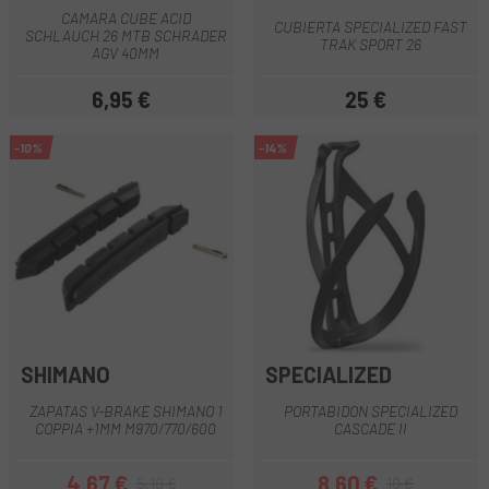
CAMARA CUBE ACID
CUBIERTA SPECIALIZED FAST
SCHLAUCH 26 MTB SCHRADER
TRAK SPORT 26
AGV 40MM
6,95 €
25 €
Prezzo
Prezzo
-10%
-14%
SHIMANO
SPECIALIZED
ZAPATAS V-BRAKE SHIMANO 1
PORTABIDON SPECIALIZED
COPPIA +1MM M970/770/600
CASCADE II
4,67 €
8,60 €
5,19 €
10 €