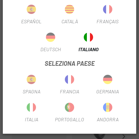
Diametro: 26"
Larghezza: 2.00
ESPAÑOL
CATALÀ
FRANÇAIS
Etrto: 50-559
Tpi: 3/84
DEUTSCH
ITALIANO
SELEZIONA PAESE
RECENSIONI TRUSTED SHOPS
PRODOTTI SIMILI
-30%
-2
SPAGNA
FRANCIA
GERMANIA
ITALIA
PORTOGALLO
ANDORRA