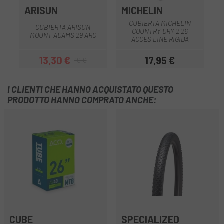
ARISUN
MICHELIN
CUBIERTA MICHELIN
CUBIERTA ARISUN
COUNTRY DRY 2 26
MOUNT ADAMS 29 ARO
ACCES LINE RIGIDA
13,30 €
17,95 €
19 €
Prezzo
Prezzo base
Prezzo
I CLIENTI CHE HANNO ACQUISTATO QUESTO
PRODOTTO HANNO COMPRATO ANCHE:
CUBE
SPECIALIZED