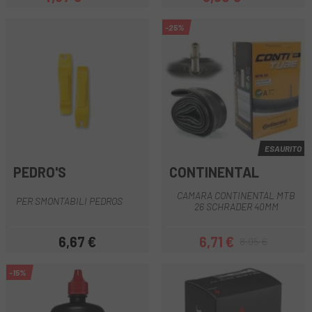
Prezzo
Prezzo base
Prezzo
Prezzo base
-25%
ESAURITO
PEDRO'S
CONTINENTAL
CAMARA CONTINENTAL MTB
PER SMONTABILI PEDROS
26 SCHRADER 40MM
6,67 €
6,71 €
8,95 €
Prezzo
Prezzo
Prezzo base
-15%