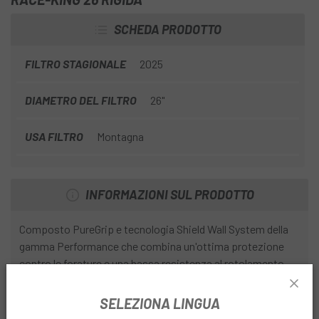
offre le migliori condizioni per il ciclista che utilizza
SCHEDA PRODOTTO
frequentemente la bici.
FILTRO STAGIONALE
2025
DIAMETRO DEL FILTRO
26"
USA FILTRO
Montagna
INFORMAZIONI SUL PRODOTTO
Composto PureGrip e tecnologia Shield Wall System della
gamma Performance che combina un'ottima protezione
contro le forature e una bassa resistenza al rotolamento
con un peso ridotto.
SELEZIONA LINGUA
Copertura con cerchio rigido.