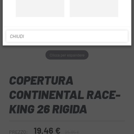
CHIUDI
Clicca per espandere
COPERTURA
CONTINENTAL RACE-
KING 26 RIGIDA
19,46 €
PREZZO:
25,95 €