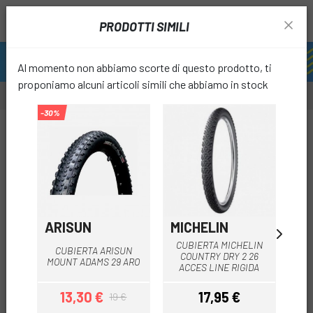
PRODOTTI SIMILI
Al momento non abbiamo scorte di questo prodotto, ti
proponiamo alcuni articoli simili che abbiamo in stock
-30%
-20%
-25%
favori
ARISUN
MICHELIN
C
CUBIERTA MICHELIN
CUBIERTA ARISUN
COUNTRY DRY 2 26
MOUNT ADAMS 29 ARO
CH
ACCES LINE RIGIDA
13,30 €
17,95 €
1
19 €
Prezzo
Prezzo base
Prezzo