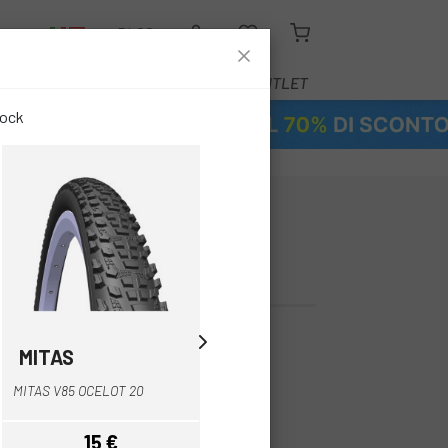
O
BLOG
ATTREZZATURA
SERVIZI
OUTLET
tock
 HUTCHINSON
9 TUBETYPE
99 €
MITAS
MITAS
Nero
Nero
PNEUMATICO MITAS V85
MITAS V85 OCELOT 20
OCELOT 26".
15 €
16,17 €