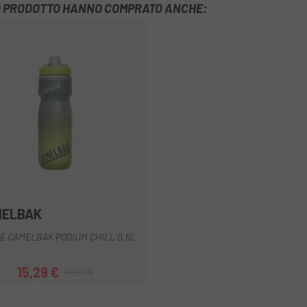
TO PRODOTTO HANNO COMPRATO ANCHE:
MELBAK
Giallo
Blu scuro
Arancia
Giallo blu
Grigio blu
E CAMELBAK PODIUM CHILL 0,6L
15,29 €
17,99 €
Prezzo
Prezzo base