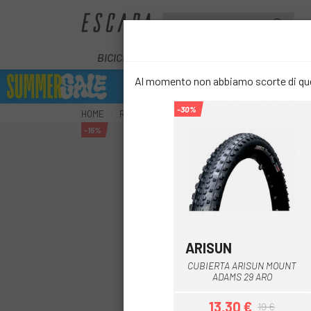
BICICLETTE
E-BIKE
COMPONENT
Al momento non abbiamo scorte di ques
-30%
HOME
RUOTE
COPERTURE
COPERTINE PER MOUN
-15%
ARISUN
CUBIERTA ARISUN MOUNT
ADAMS 29 ARO
13,30 €
19 €