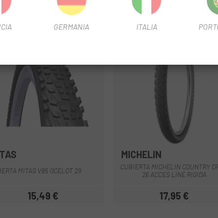
CIA
GERMANIA
ITALIA
PORT
ITAS
MICHELIN
Nero
Nero
CUBIERTA MICHELIN COUNTRY DR
IERTA MITAS V85 OCELOT 29
26 ACCES LINE RIGIDA
15,49 €
17,95 €
Prezzo
Prezzo