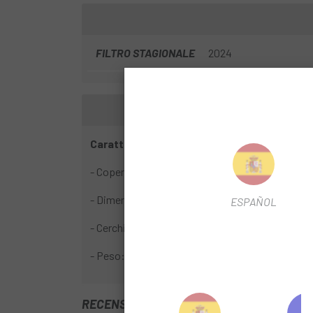
FILTRO STAGIONALE
2024
Caratteristiche:
- Copertone per XC, enduro e MTB.
- Dimensioni: 29x2,10.
ESPAÑOL
- Cerchio rigido.
- Peso: 770 g.
RECENSIONI TRUSTED SHOPS