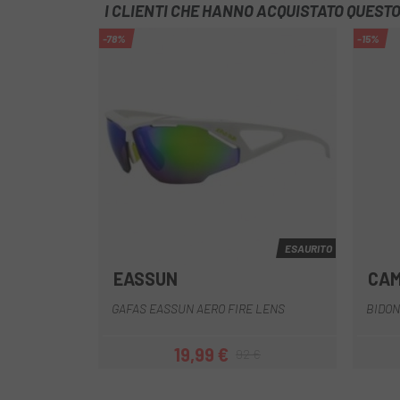
I CLIENTI CHE HANNO ACQUISTATO QUES
-78%
-15%
ESAURITO
EASSUN
CA
Giallo
Verde bianco
Rosso
Rosso-arancio
Multiplo
GAFAS EASSUN AERO FIRE LENS
BIDON
19,99 €
92 €
Prezzo
Prezzo base