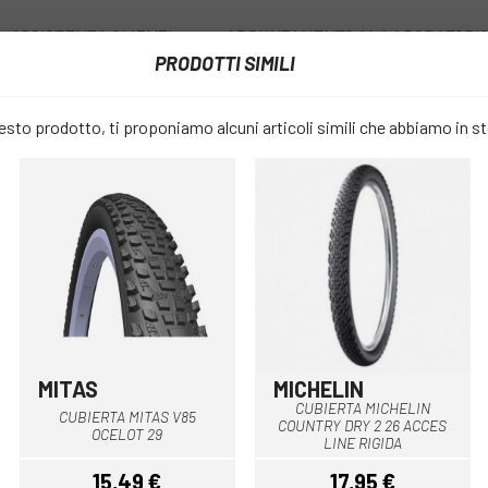
ASSISTENZA CLIENTI
APPUNTAMENTO AL LABORATORI
PRODOTTI SIMILI
I
RUOTE
ACCESSORI
ABBIGLIAMENTO
to prodotto, ti proponiamo alcuni articoli simili che abbiamo in s
TAIN BIKE
COPERTURA HUTCHINSON PYTHON 2 29 TUBETYPE
COPERTURA
favorite_border
PYTHON 2 2
16,99 €
PREZZO:
19,
MITAS
MICHELIN
Nero
Nero
CUBIERTA MICHELIN
CUBIERTA MITAS V85
COUNTRY DRY 2 26 ACCES
Nero
COLORE:
OCELOT 29
LINE RIGIDA
15,49 €
17,95 €