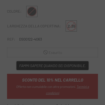
Nero
COLORE:
2.35
LARGHEZZA DELLA COPERTINA:
REF:
DS00122-4063
Esaurito
FAMMI SAPERE QUANDO SEI DISPONIBILE.
SCONTO DEL 10% NEL CARRELLO
Offerta non cumulabile con altre promozioni.
Termini e
condizioni