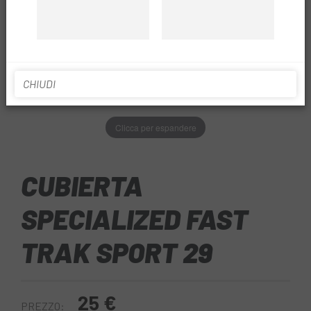
CHIUDI
Clicca per espandere
CUBIERTA
SPECIALIZED FAST
TRAK SPORT 29
25 €
PREZZO: