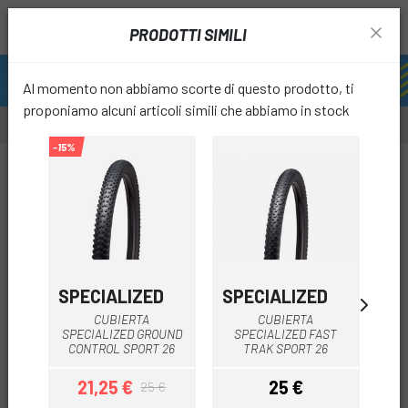
PRODOTTI SIMILI
Al momento non abbiamo scorte di questo prodotto, ti
proponiamo alcuni articoli simili che abbiamo in stock
-15%
-30%
favori
SPECIALIZED
SPECIALIZED
C
CUBIERTA
CUBIERTA
CU
SPECIALIZED GROUND
SPECIALIZED FAST
V
CONTROL SPORT 26
TRAK SPORT 26
21,25 €
25 €
1
25 €
Prezzo
Prezzo base
Prezzo