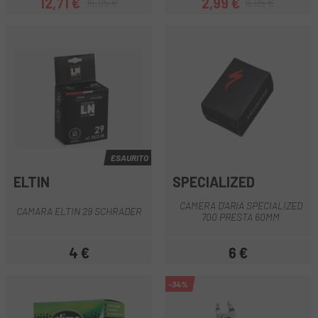
12,71 €
2,99 €
16,95 €
6,95 €
Prezzo
Prezzo base
Prezzo
Prezzo base
ESAURITO
ELTIN
SPECIALIZED
CAMERA D'ARIA SPECIALIZED
CAMARA ELTIN 29 SCHRADER
700 PRESTA 60MM
4 €
6 €
Prezzo
Prezzo
-34%