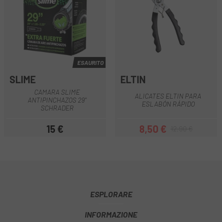
ESAURITO
SLIME
ELTIN
CAMARA SLIME
ALICATES ELTIN PARA
ANTIPINCHAZOS 29"
ESLABÓN RÁPIDO
SCHRADER
15 €
8,50 €
12,90 €
Prezzo
Prezzo
Prezzo base
ESPLORARE
INFORMAZIONE