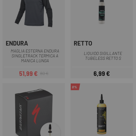
ENDURA
RETTO
MAGLIA ESTERNA ENDURA
LIQUIDO SIGILLANTE
SINGLETRACK TERMICA A
TUBELESS RETTO S
MANICA LUNGA
51,99 €
6,99 €
80 €
Prezzo
Prezzo base
Prezzo
0%