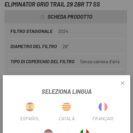
ELIMINATOR GRID TRAIL 29 2BR T7 SS
SCHEDA PRODOTTO
FILTRO STAGIONALE
2024
DIAMETRO DEL FILTRO
29"
TIPO DI COPERCHIO DEL FILTRO
Senza camera d'aria
INFORMAZIONI SUL PRODOTTO
SELEZIONA LINGUA
Le alette di transizione aiutano a colmare il canale
tradizionale tra le alette centrali e quelle laterali, rendendo l'
Eliminator estremamente prevedibile su percorsi da
ESPAÑOL
CATALÀ
FRANÇAIS
morbidi a duri.