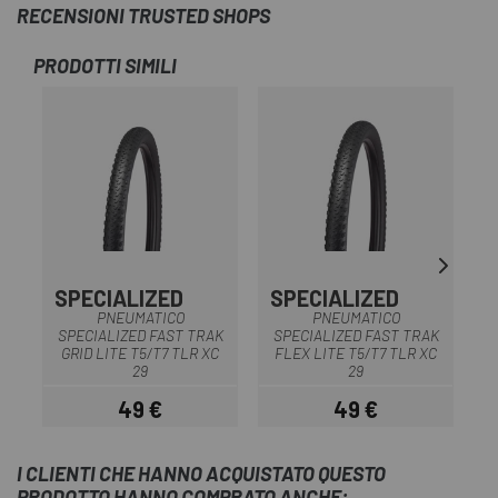
RECENSIONI TRUSTED SHOPS
PRODOTTI SIMILI
SPECIALIZED
SPECIALIZED
S
PNEUMATICO
PNEUMATICO
SPECIALIZED FAST TRAK
SPECIALIZED FAST TRAK
GRID LITE T5/T7 TLR XC
FLEX LITE T5/T7 TLR XC
F
29
29
49 €
49 €
Prezzo
Prezzo
I CLIENTI CHE HANNO ACQUISTATO QUESTO
PRODOTTO HANNO COMPRATO ANCHE: