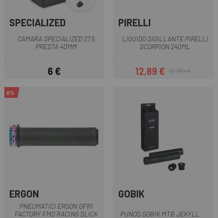
SPECIALIZED
PIRELLI
CAMARA SPECIALIZED 27.5
LIQUIDO SIGILLANTE PIRELLI
PRESTA 40MM
SCORPION 240ML
6 €
12,89 €
12,90 €
Prezzo
Prezzo
Prezzo base
0%
ERGON
GOBIK
PNEUMATICI ERGON GFR1
FACTORY FMD RACING SLICK
PUNOS GOBIK MTB JEKYLL