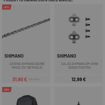
-10%
SHIMANO
SHIMANO
CATENA SHIMANO DEORE
CALAS SHIMANO SM-SH56
M6100 12V 138 MAGLIE
SENZA PIASTRA
31,90 €
12,99 €
35,49 €
Prezzo
Prezzo base
Prezzo
-35%