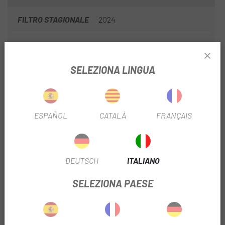
FILTRO STAGIONALE
2024
DIAMETRO DEL FILTRO
700
SELEZIONA LINGUA
INFORMAZIONI SUL PRODOTTO
Dinamico: ritmo
ESPAÑOL
CATALÀ
FRANÇAIS
Il composto Dynamic è stato sviluppato per migliorare la
resistenza alle forature mantenendo una presa affidabile e
una bassa resistenza al rotolamento grazie all'uso di silice
DEUTSCH
ITALIANO
e additivi rinforzanti.
SELEZIONA PAESE
Carcassa da 60 TPI
La carcassa bilanciata, resistente e leggera riduce il peso