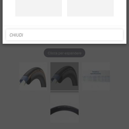
CHIUDI
Clicca per espandere