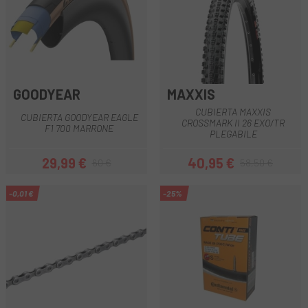
GOODYEAR
MAXXIS
CUBIERTA MAXXIS
CUBIERTA GOODYEAR EAGLE
CROSSMARK II 26 EXO/TR
F1 700 MARRONE
PLEGABILE
29,99 €
40,95 €
60 €
58,50 €
Prezzo
Prezzo base
Prezzo
Prezzo base
-0,01 €
-25%