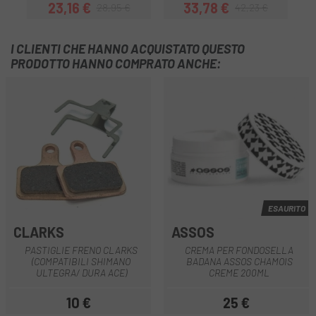
23,16 €
33,78 €
28,95 €
42,23 €
Prezzo
Prezzo base
Prezzo
Prezzo base
I CLIENTI CHE HANNO ACQUISTATO QUESTO
PRODOTTO HANNO COMPRATO ANCHE:
ESAURITO
CLARKS
ASSOS
PASTIGLIE FRENO CLARKS
CREMA PER FONDOSELLA
(COMPATIBILI SHIMANO
BADANA ASSOS CHAMOIS
ULTEGRA/ DURA ACE)
CREME 200ML
10 €
25 €
Prezzo
Prezzo