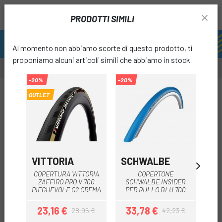
PRODOTTI SIMILI
Al momento non abbiamo scorte di questo prodotto, ti
proponiamo alcuni articoli simili che abbiamo in stock
-20%
-20%
-20%
-40%
OUTLET
favori
VITTORIA
SCHWALBE
S
COPERTURA VITTORIA
COPERTONE
ZAFFIRO PRO V 700
SCHWALBE INSIDER
S
PIEGHEVOLE G2 CREMA
PER RULLO BLU 700
23,16 €
33,78 €
2
28,95 €
42,23 €
Prezzo
Prezzo base
Prezzo
Prezzo base