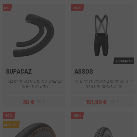
0%
-20%
ESAURITO
SUPACAZ
ASSOS
NASTRO MANUBRIO SUPACAZ
CULOTTE CORTO ASSOS MILLE
SUPER STICKY
GTS BIB SHORTS C2
30 €
151,99 €
30 €
190 €
Prezzo
Prezzo base
Prezzo
Prezzo base
-50%
-30%
OUTLET