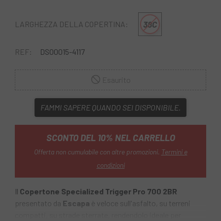
38C
LARGHEZZA DELLA COPERTINA:
REF:
DS00015-4117
Esaurito
FAMMI SAPERE QUANDO SEI DISPONIBILE.
SCONTO DEL 10% NEL CARRELLO
Offerta non cumulabile con altre promozioni.
Termini e
condizioni
Il
Copertone Specialized Trigger Pro 700 2BR
presentato da
Escapa
è veloce sull'asfalto, su terreni
compatti, su strade sterrate, rendendolo ideale per