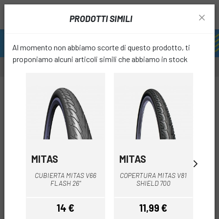
PRODOTTI SIMILI
Al momento non abbiamo scorte di questo prodotto, ti
proponiamo alcuni articoli simili che abbiamo in stock
-12%
favori
MITAS
MITAS
MI
CU
CUBIERTA MITAS V66
COPERTURA MITAS V81
D
FLASH 26"
SHIELD 700
A
14 €
11,99 €
1
Prezzo
Prezzo