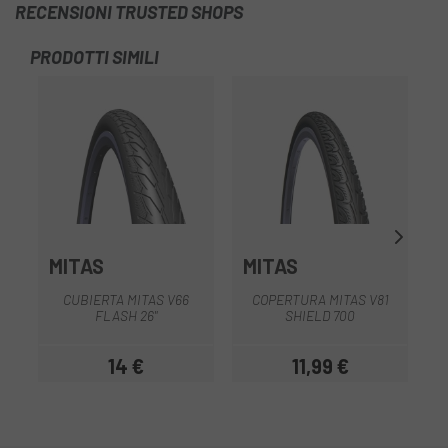
RECENSIONI TRUSTED SHOPS
PRODOTTI SIMILI
-1
MITAS
MITAS
M
CUBIERTA MITAS V66
COPERTURA MITAS V81
FLASH 26"
SHIELD 700
14 €
11,99 €
Prezzo
Prezzo