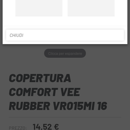
CHIUDI
Clicca per espandere
COPERTURA
COMFORT VEE
RUBBER VR015MI 16
14,52 €
PREZZO: