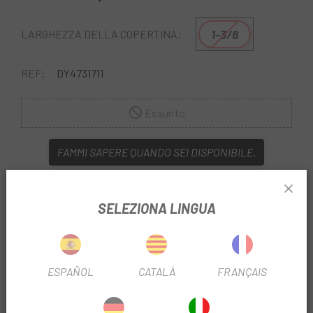
1-3/8
LARGHEZZA DELLA COPERTINA:
REF:
DY4731711
Esaurito
FAMMI SAPERE QUANDO SEI DISPONIBILE.
Escapa
porta con sé la
Cover Vee Rubber Confort
VR015MI 16
SELEZIONA LINGUA
Il suo profilo liscio e arrotondato offre una guida fluida e
confortevole, perfetta per bambini e adulti che cercano
una pedalata tranquilla in città.
ESPAÑOL
CATALÀ
FRANÇAIS