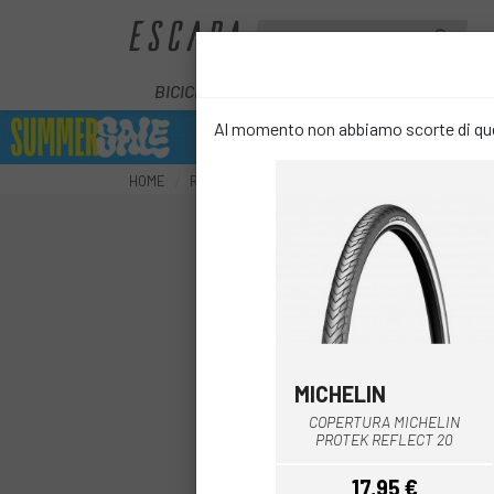
BICICLETTE
E-BIKE
COMPONENT
Al momento non abbiamo scorte di ques
HOME
RUOTE
COPERTURE
COPERTURE URBANE
MICHELIN
COPERTURA MICHELIN
PROTEK REFLECT 20
17,95 €