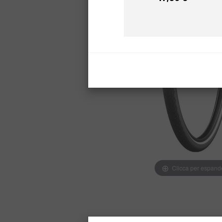
Prezzo
Clicca per espand