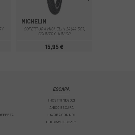
MICHELIN
SCHWALBE
Multiplo
RY
COPERTURA MICHELIN 24 (44-507)
COPERTURA SC
COUNTRY JUNIOR
HS1
15,95 €
14,32 
Prezzo
ESCAPA
I NOSTRI NEGOZI
AMICO ESCAPA
 OFFERTA
LAVORA CON NOI!
CHI SIAMO ESCAPA