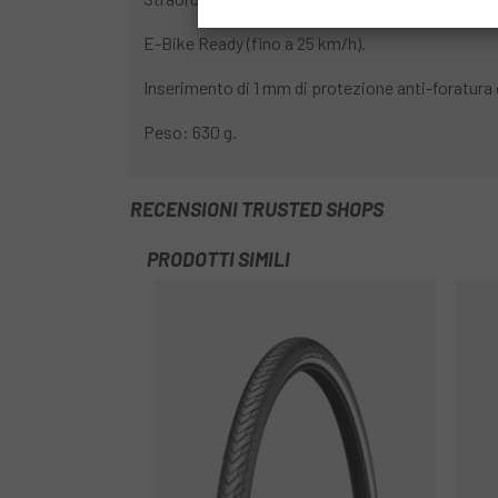
E-Bike Ready (fino a 25 km/h).
Inserimento di 1 mm di protezione anti-foratura
Peso: 630 g.
RECENSIONI TRUSTED SHOPS
PRODOTTI SIMILI