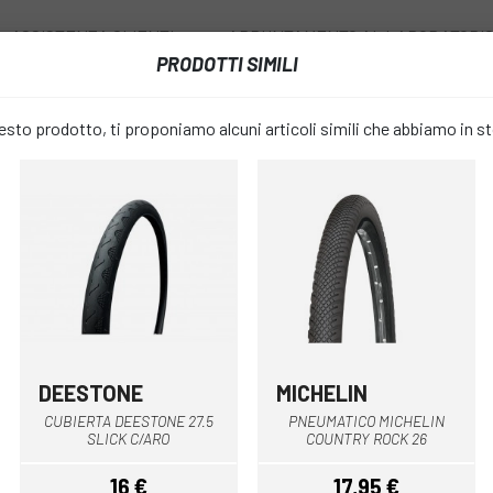
ASSISTENZA CLIENTI
APPUNTAMENTO AL LABORATORI
PRODOTTI SIMILI
I
RUOTE
ACCESSORI
ABBIGLIAMENTO
to prodotto, ti proponiamo alcuni articoli simili che abbiamo in s
CUBIERTA MICHELIN PROTEK 700X35C
CUBIERTA M
favorite_border
700X35C
17,95 €
PREZZO:
DEESTONE
MICHELIN
Nero
Nero
CUBIERTA DEESTONE 27.5
PNEUMATICO MICHELIN
Nero
COLORE:
SLICK C/ARO
COUNTRY ROCK 26
16 €
17,95 €