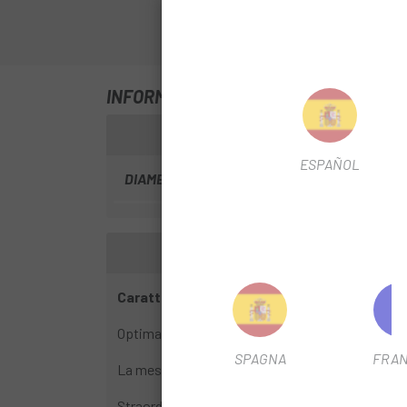
INFORMAZIONI SU CUBIERTA MICHELI
ESPAÑOL
DIAMETRO DEL FILTRO
700
Caratteristiche:
Optima resistenza al rotolamento.
SPAGNA
FRAN
La mescola di gomma offre un'eccellente adere
Straordinaria aderenza su bagnato e su terreni s