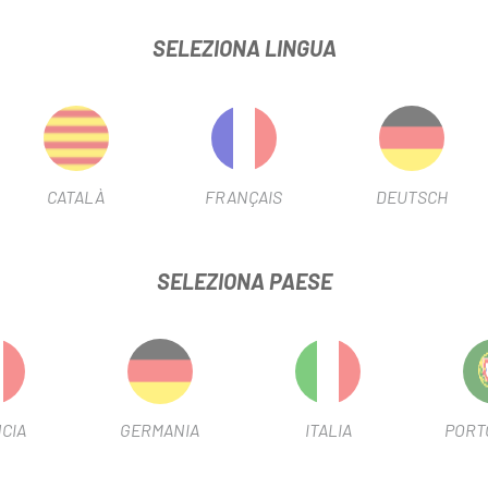
SELEZIONA LINGUA
N PROTEK 700X35C
SCHEDA PRODOTTO
CATALÀ
FRANÇAIS
DEUTSCH
SELEZIONA PAESE
INFORMAZIONI SUL PRODOTTO
CIA
GERMANIA
ITALIA
PORT
nza.
civolosi.