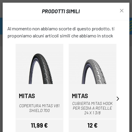
PRODOTTI SIMILI
Al momento non abbiamo scorte di questo prodotto, ti
proponiamo alcuni articoli simili che abbiamo in stock
-12%
favori
MITAS
MITAS
MI
CUBIERTA MITAS HOOK
CU
COPERTURA MITAS V81
PER SEDIA A ROTELLE
D
SHIELD 700
24 X 1 3/8
11,99 €
12 €
Prezzo
Prezzo