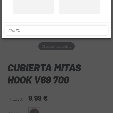
CHIUDI
Clicca per espandere
CUBIERTA MITAS
HOOK V69 700
9,99 €
PREZZO:
COLORE: