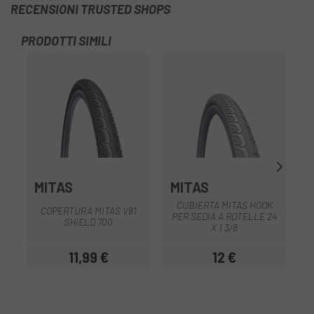
RECENSIONI TRUSTED SHOPS
PRODOTTI SIMILI
-1
MITAS
MITAS
M
CUBIERTA MITAS HOOK
COPERTURA MITAS V81
PER SEDIA A ROTELLE 24
SHIELD 700
X 1 3/8
11,99 €
12 €
Prezzo
Prezzo