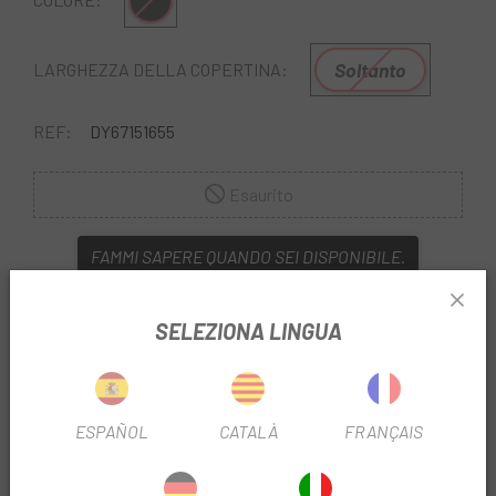
Multiplo
Soltanto
LARGHEZZA DELLA COPERTINA:
REF:
DY67151655
Esaurito
FAMMI SAPERE QUANDO SEI DISPONIBILE.
Trova su
Escapa
la migliore selezione di copertoni e
camere d'aria per qualsiasi disciplina e diametro di ruota di
SELEZIONA LINGUA
cui hai bisogno. Il
Copertone Mitas Hook v69 700
è la
scelta perfetta per coloro che si muovono in città ma non
rinunciano a qualche uscita su terreno sterrato o ghiaia.
ESPAÑOL
CATALÀ
FRANÇAIS