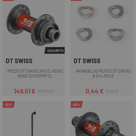
ESAURITO
DT SWISS
DT SWISS
MOZZO DT SWISS 240 CLASSIC
ARANDELAS RUOTE DT SWISS
ROAD 12X100MM CL
8.5/4.3X0.9
149,51 €
0,44 €
169,90 €
0,50 €
Prezzo
Prezzo base
Prezzo
Prezzo base
-12%
-12%