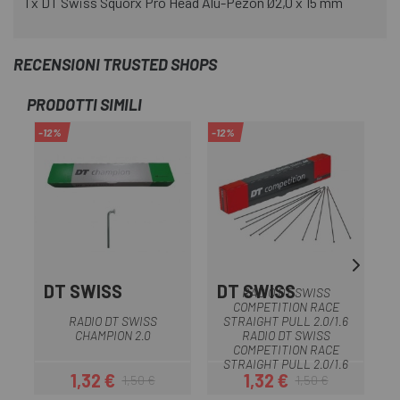
1 x DT Swiss Squorx Pro Head Alu-Pezón Ø2,0 x 15 mm
RECENSIONI TRUSTED SHOPS
PRODOTTI SIMILI
-12%
-12%
-1
DT SWISS
DT SWISS
D
RADIO DT SWISS
COMPETITION RACE
RADIO DT SWISS
STRAIGHT PULL 2.0/1.6
CHAMPION 2.0
RADIO DT SWISS
COMPETITION RACE
STRAIGHT PULL 2.0/1.6
1,32 €
1,32 €
1,50 €
1,50 €
Prezzo
Prezzo base
Prezzo
Prezzo base