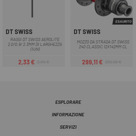
ESAURITO
DT SWISS
DT SWISS
RAGGI DT SWISS AEROLITE
MOZZO DA STRADA DT SWISS
2.0/0.9/ 2.3MM DI LARGHEZZA
240 CLASSIC 12X142MM CL
(1UN)
2,33 €
299,11 €
2,65 €
339,90 €
Prezzo
Prezzo base
Prezzo
Prezzo base
ESPLORARE
INFORMAZIONE
SERVIZI