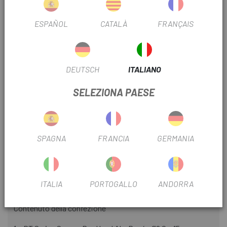
La superficie de contacto esférica alinea perfectamente la
ESPAÑOL
CATALÀ
FRANÇAIS
cabecilla con el radio.
Caratteristiche del prodotto - DT Swiss Squorx Pro Head
Alu-Niple
DEUTSCH
ITALIANO
Utilizzo: MTB, Strada, Trekking, E-Bike
SELEZIONA PAESE
Sottoprocesso: 2,0/FG 2,3
Lunghezza: 15 mm
SPAGNA
FRANCIA
GERMANIA
Colore argento
Materiale Alluminio
ITALIA
PORTOGALLO
ANDORRA
Peso 22g
Contenuto della confezione