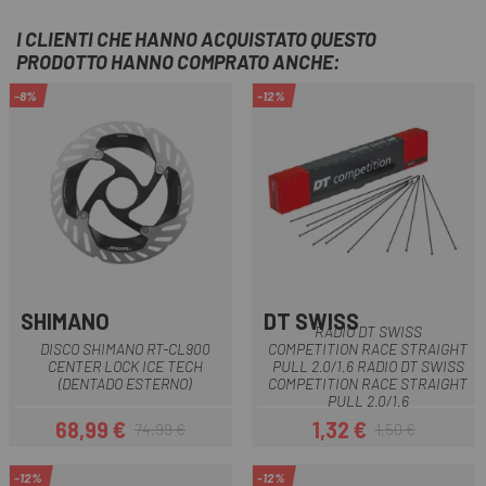
I CLIENTI CHE HANNO ACQUISTATO QUESTO
PRODOTTO HANNO COMPRATO ANCHE:
-8%
-12%
SHIMANO
DT SWISS
RADIO DT SWISS
DISCO SHIMANO RT-CL900
COMPETITION RACE STRAIGHT
CENTER LOCK ICE TECH
PULL 2.0/1.6 RADIO DT SWISS
(DENTADO ESTERNO)
COMPETITION RACE STRAIGHT
PULL 2.0/1.6
68,99 €
1,32 €
74,99 €
1,50 €
Prezzo
Prezzo base
Prezzo
Prezzo base
-12%
-12%