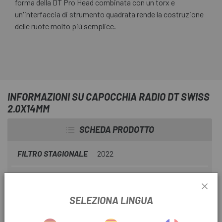
forma della DT Pro Head combinata con un torx e
un'interfaccia di strumento quadrata rende la costruzione
delle ruote molto più semplice.
INFORMAZIONI SU CAPOCCHIA RADIO DT SWISS
2.0X14MM
SCHEDA PRODOTTO
FILTRO STAGIONALE
2022
USA FILTRO
Montagna
SELEZIONA LINGUA
INFORMAZIONI SUL PRODOTTO