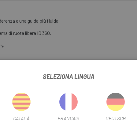
erenza e una guida più fluida.
ema di ruota libera ID 360.
ry.
SELEZIONA LINGUA
XD
CATALÀ
FRANÇAIS
DEUTSCH