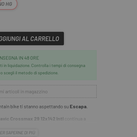
NO HG
GGIUNGI AL CARRELLO
NSEGNA IN 48 ORE
i in liquidazione. Controlla i tempi di consegna
 scegli il metodo di spedizione.
mi articoli in magazzino
untain bike ti stanno aspettando su
Escapa
.
avic Crossmax 29 12x142 Intl
continua a
zzo imbattibile con un design resistente. Questo
ER SAPERNE DI PIÙ
ia tubeless per sfruttare al massimo la trazione,