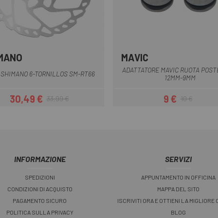
MANO
MAVIC
ADATTATORE MAVIC RUOTA POST
 SHIMANO 6-TORNILLOS SM-RT66
12MM-9MM
30,49 €
9 €
33,99 €
10 €
Prezzo
Prezzo base
Prezzo
Prezzo base
INFORMAZIONE
SERVIZI
SPEDIZIONI
APPUNTAMENTO IN OFFICINA
CONDIZIONI DI ACQUISTO
MAPPA DEL SITO
PAGAMENTO SICURO
ISCRIVITI ORA E OTTIENI LA MIGLIORE
POLITICA SULLA PRIVACY
BLOG