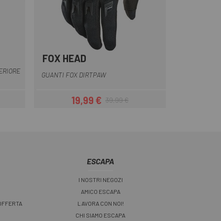
FOX HEAD
Arancia
Giallo
Blu
Giallo blu
Grigio
+6
ERIORE
GUANTI FOX DIRTPAW
19,99 €
39,99 €
Prezzo
Prezzo base
ESCAPA
I NOSTRI NEGOZI
AMICO ESCAPA
 OFFERTA
LAVORA CON NOI!
CHI SIAMO ESCAPA