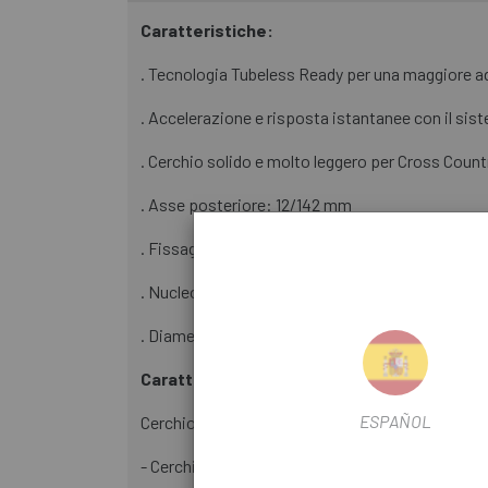
Caratteristiche:
. Tecnologia Tubeless Ready per una maggiore ad
. Accelerazione e risposta istantanee con il sist
. Cerchio solido e molto leggero per Cross Count
. Asse posteriore: 12/142 mm
. Fissaggio disco: 6 viti
. Nucleo: Sram/Shimano HG (HyperGlide), Sram 
. Diametro: 29"
Caratteristiche tecniche:
ESPAÑOL
Cerchio:
- Cerchi in alluminio Maxtal.