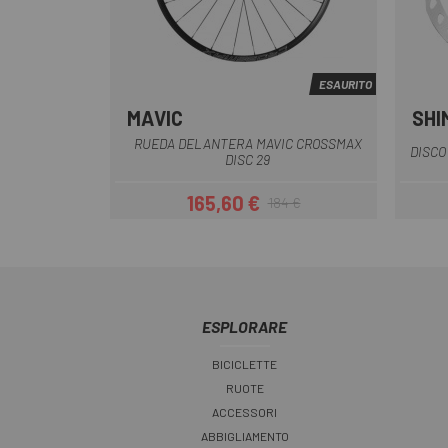
ESAURITO
MAVIC
SHI
Nero
RUEDA DELANTERA MAVIC CROSSMAX
DISCO
DISC 29
165,60 €
184 €
Prezzo
Prezzo base
ESPLORARE
BICICLETTE
RUOTE
ACCESSORI
ABBIGLIAMENTO