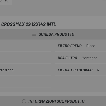
il controllo e la resistenza alle 
mm resistente senza ganci che s
L'accelerazione e la risposta i
Drive 360. Inoltre, i 24 raggi dr
 CROSSMAX 29 12X142 INTL
senza comprometterne la solidi
SCHEDA PRODOTTO
FILTRO FRENO
Disco
USA FILTRO
Montagna
a d'aria
FILTRA TIPO DI DISCO
6T
INFORMAZIONI SUL PRODOTTO