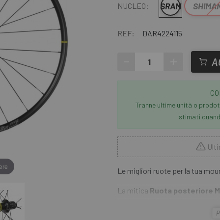
SRAM
SHIMA
NUCLEO:
REF:
DAR4224115
-
+
A
CO
Tranne ultime unità o prodott
stimati quando
Ulti
ere
Le migliori ruote per la tua mo
La mitica
Ruota posteriore M
offrire un rapporto qualità/pre
P
modello è dotato della tecnolog