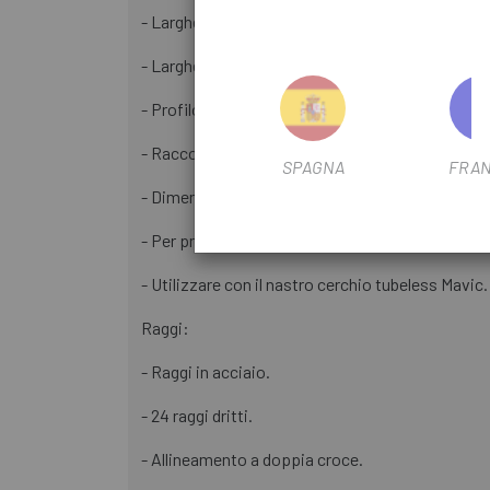
- Larghezza interna: 25 mm.
- Larghezza esterna: 28 mm.
- Profilo senza ganci.
- Raccordo unito / Foro valvola da 6,5 mm.
SPAGNA
FRAN
- Dimensioni ETRTO: 622x25ss.
- Per pneumatici UST Tubeless e Tubetype.
- Utilizzare con il nastro cerchio tubeless Mavic.
Raggi:
- Raggi in acciaio.
- 24 raggi dritti.
- Allineamento a doppia croce.