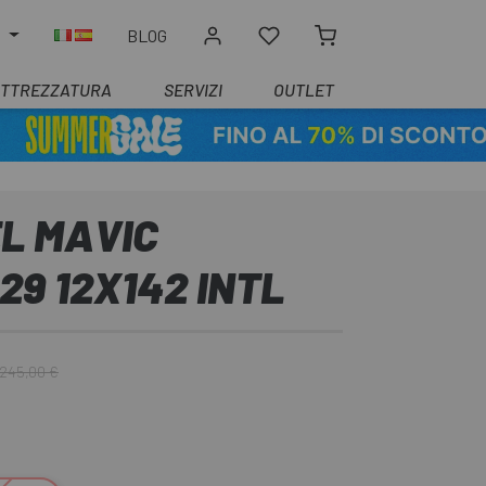
O
BLOG
ATTREZZATURA
SERVIZI
OUTLET
L MAVIC
9 12X142 INTL
245,00 €