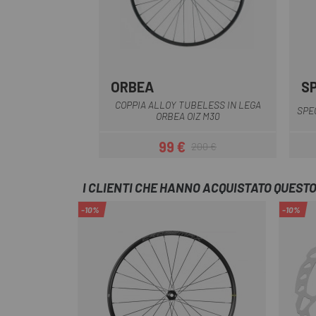
ORBEA
S
Nero
COPPIA ALLOY TUBELESS IN LEGA
SPE
ORBEA OIZ M30
99 €
200 €
Prezzo
Prezzo base
I CLIENTI CHE HANNO ACQUISTATO QUES
-10%
-10%