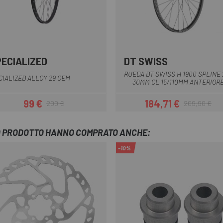
PECIALIZED
DT SWISS
Nero
Nero
RUEDA DT SWISS H 1900 SPLINE 2
CIALIZED ALLOY 29 OEM
30MM CL 15/110MM ANTERIOR
99 €
184,71 €
200 €
209,90 €
Prezzo
Prezzo base
Prezzo
Prezzo base
TO PRODOTTO HANNO COMPRATO ANCHE:
-10%