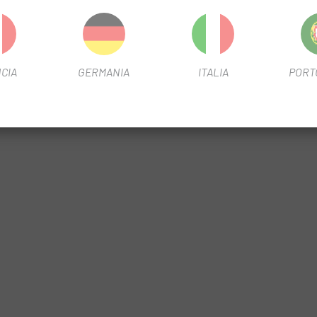
 lo rendono adatto a un'ampia gamma di stili di mountain bike, dal cross
ota libera garantisce un'efficiente trasmissione della potenza e una
CIA
GERMANIA
ITALIA
PORT
no facili da regolare e manutenere, riducendo i tempi di fermo della b
fre prestazioni solide a un prezzo competitivo, rendendolo un'opzion