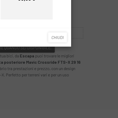
Prezzo
Esaurito
CHIUDI
E QUANDO SEI DISPONIBILE.
 tua bici, da
Escapa
puoi trovare le migliori
ta posteriore Mavic Crossride FTS-X 29 16
ibrio tra prestazioni e prezzo, con un design
. Perfetto per terreni vari e per un uso