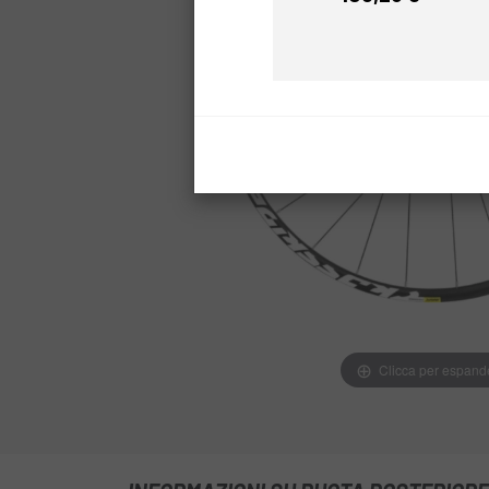
Prezzo
Clicca per espand