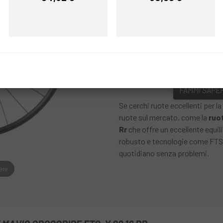
Prezzo
Prezzo
Nero
COLORE:
REF:
DAR7640110
FAMMI SAPER
Se cerchi ruote eccellenti per la
ruote sul mercato, come la
ruo
Rr
che offre un eccellente equil
robusto e tecnologie come FTS-X
quotidiano senza problemi.
ere