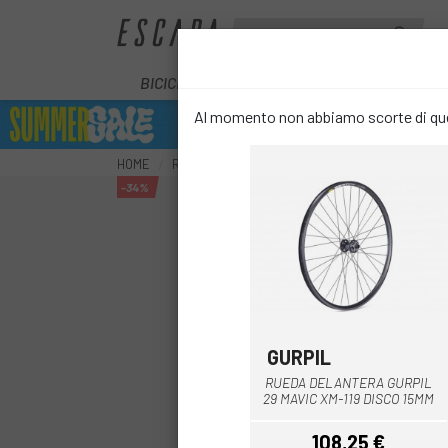
BICICLETTE
E-BIKE
COMPONENT
Al momento non abbiamo scorte di ques
HOME
RUOTE
RUOTE DA MOUNTAIN BIKE
RUOTA 
-34%
GURPIL
Nero
RUEDA DELANTERA GURPIL
29 MAVIC XM-119 DISCO 15MM
108,25 €