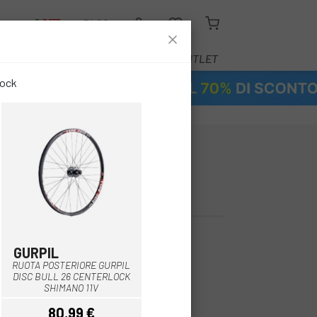
O
BLOG
ATTREZZATURA
SERVIZI
OUTLET
tock
TERIORE MAVIC
FTS-X 29 16 RR
69,00 €
GURPIL
Nero
RUOTA POSTERIORE GURPIL
DISC BULL 26 CENTERLOCK
SHIMANO 11V
80,99 €