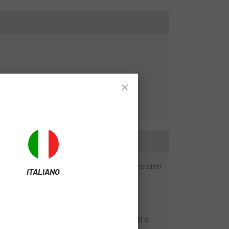
oni e durata. È una scelta popolare tra i ciclisti
ITALIANO
mountain bike, compresi terreni accidentati e