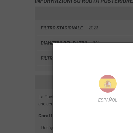
INFORMAZIONI SU RUOTA POSTERIORE 
FILTRO STAGIONALE
2023
DIAMETRO DEL FILTRO
29"
FILTRA TIPO DI DISCO
6T
La Mavic Crossride FTS-X 29 16 RR è una ruota da 
ESPAÑOL
che cercano una ruota affidabile e versatile per l
Caratteristiche:
- Design robusto: costruita con materiali di alta