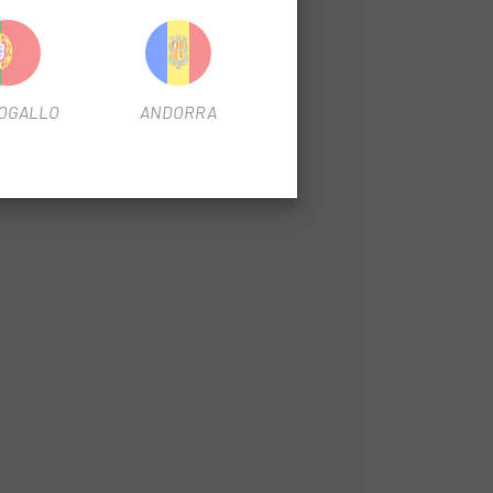
 country al trail.
 lunga durata.
OGALLO
ANDORRA
icicletta.
e interessante per molti ciclisti.