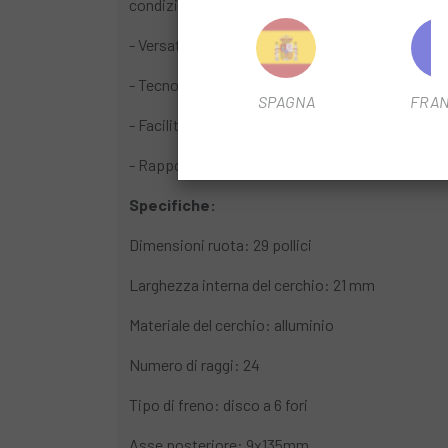
condizioni meteorologiche avverse.
- Versatilità: il suo profilo e la sua costruzione
- Tecnologia FTS-X: questo sistema di corpo a ru
SPAGNA
FRAN
- Facilità di manutenzione: i mozzi delle ruote so
- Rapporto qualità-prezzo: il Crossride FTS-X of
Specifiche:
Dimensioni ruota: 29 pollici
Larghezza interna del cerchio: 21 mm
Materiale del cerchio: alluminio
Numero di raggi: 24
Tipo di freno: disco a 6 fori
Asse posteriore: 9x135mm