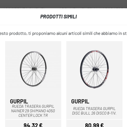
ASSISTENZA CLIENTI
APPUNTAMENTO AL LABORATORI
PRODOTTI SIMILI
I
RUOTE
ACCESSORI
ABBIGLIAMENTO
to prodotto, ti proponiamo alcuni articoli simili che abbiamo in s
POSTERIORE MAVIC CROSSRIDE FTS-X 29 16 RR
RUOTA POS
favorite_border
CROSSRIDE 
109,99 €
PREZZO:
1
GURPIL
GURPIL
Nero
Nero
RUEDA TRASERA GURPIL
RUEDA TRASERA GURPIL
NAINER 29 SHIMANO 4050
NO
MISURARE:
DISC BULL 26 DISCO 8-11V.
CENTER LOCK TR
94,32 €
80,99 €