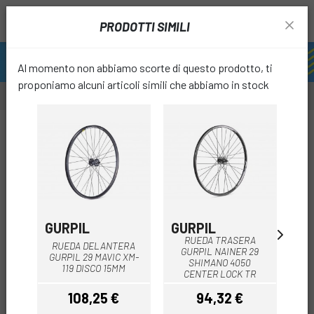
PRODOTTI SIMILI
Al momento non abbiamo scorte di questo prodotto, ti
proponiamo alcuni articoli simili che abbiamo in stock
-39%
OUTLET
favori
GURPIL
GURPIL
GU
RUEDA TRASERA
RUEDA DELANTERA
GURPIL NAINER 29
GURPIL 29 MAVIC XM-
GU
SHIMANO 4050
119 DISCO 15MM
CENTER LOCK TR
108,25 €
94,32 €
Prezzo
Prezzo