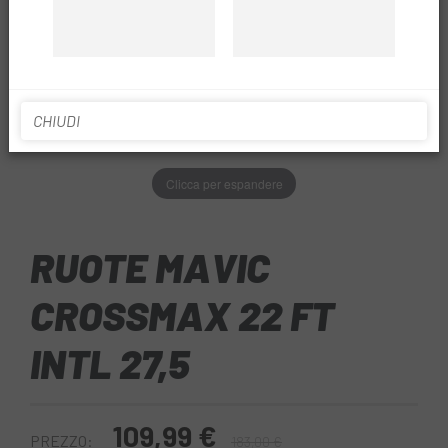
CHIUDI
Clicca per espandere
RUOTE MAVIC
CROSSMAX 22 FT
INTL 27,5
109,99 €
PREZZO:
183,00 €