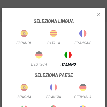
SELEZIONA LINGUA
INFORMAZIONI SU RUOTE MAVIC CROSSMAX 22
FT INTL 27,5
ESPAÑOL
CATALÀ
FRANÇAIS
SCHEDA PRODOTTO
FILTRO STAGIONALE
2023
DEUTSCH
ITALIANO
FILTRO FRENO
Disco
SELEZIONA PAESE
DIAMETRO DEL FILTRO
27,5"
USA FILTRO
Montagna
SPAGNA
FRANCIA
GERMANIA
FILTRO DI USCITA
Sì