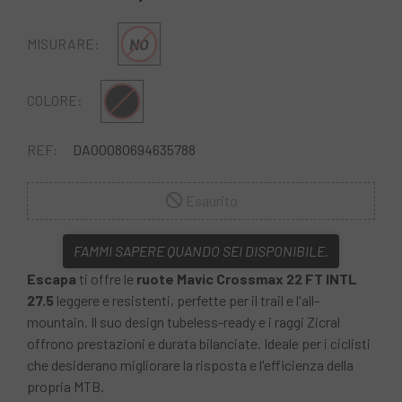
NO
MISURARE:
Nero
COLORE:
REF:
DA00080694635788
Esaurito
FAMMI SAPERE QUANDO SEI DISPONIBILE.
Escapa
ti offre le
ruote Mavic Crossmax 22 FT INTL
27.5
leggere e resistenti, perfette per il trail e l'all-
mountain. Il suo design tubeless-ready e i raggi Zicral
offrono prestazioni e durata bilanciate. Ideale per i ciclisti
che desiderano migliorare la risposta e l'efficienza della
propria MTB.