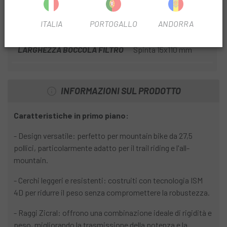
FILTRA TIPO DI DISCO
6T
ITALIA
PORTOGALLO
ANDORRA
LARGHEZZA BOCCOLA FILTRO
Spinta 15x110 mm
INFORMAZIONI SUL PRODOTTO
Caratteristiche in primo piano:
- Design versatile: perfetto per mountain bike da 27,5
pollici, particolarmente adatto per il trail riding e l'all-
mountain.
- Cerchi leggeri e resistenti: costruiti con tecnologia ISM
4D per ridurre il peso senza compromettere la robustezza.
- Raggi Zicral: offrono una combinazione ideale di rigidità e
peso, migliorando la trasmissione della potenza e la