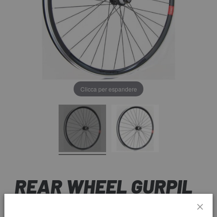
Clicca per espandere
REAR WHEEL GURPIL
28 DPX SHIMANO 11V