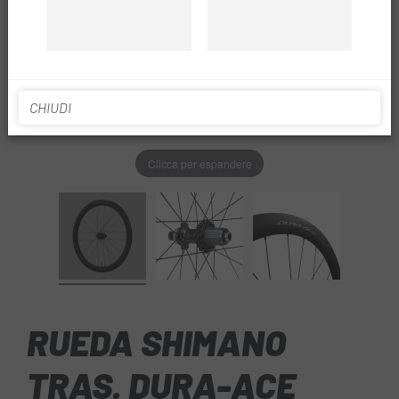
CHIUDI
Clicca per espandere
RUEDA SHIMANO
TRAS. DURA-ACE