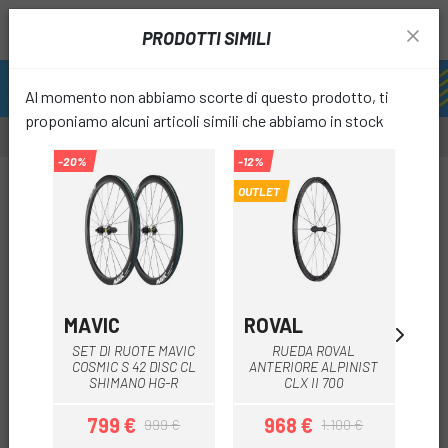
PRODOTTI SIMILI
Al momento non abbiamo scorte di questo prodotto, ti
proponiamo alcuni articoli simili che abbiamo in stock
-20%
-12%
-8%
OUTLET
favori
MAVIC
ROVAL
RO
SET DI RUOTE MAVIC
RUEDA ROVAL
R
COSMIC S 42 DISC CL
ANTERIORE ALPINIST
SHIMANO HG-R
CLX II 700
799 €
968 €
999 €
1.100 €
Prezzo
Prezzo base
Prezzo
Prezzo base