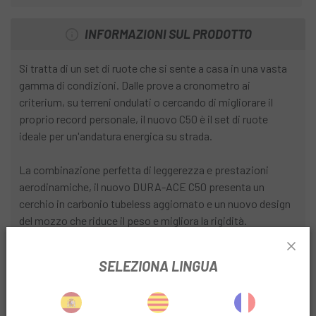
INFORMAZIONI SUL PRODOTTO
Si tratta di un set di ruote che si sente a casa in una vasta
gamma di condizioni. Dalle prove a cronometro ai
criterium, su terreni ondulati o cercando di migliorare il
proprio record personale, il nuovo C50 è il set di ruote
ideale per un'andatura energica su strada.
La combinazione perfetta di leggerezza e prestazioni
aerodinamiche, il nuovo DURA-ACE C50 presenta un
cerchio in carbonio tubeless aggiornato e un nuovo design
del mozzo che riduce il peso e migliora la rigidità.
DETTAGLI
:
SELEZIONA LINGUA
Cerchio in carbonio alto 50 mm
Larghezza interna del cerchio: 21 mm