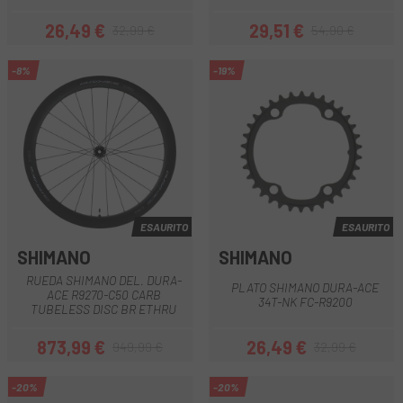
26,49 €
29,51 €
32,99 €
54,90 €
Prezzo
Prezzo base
Prezzo
Prezzo base
-8%
-19%
ESAURITO
ESAURITO
SHIMANO
SHIMANO
RUEDA SHIMANO DEL. DURA-
PLATO SHIMANO DURA-ACE
ACE R9270-C50 CARB
34T-NK FC-R9200
TUBELESS DISC BR ETHRU
873,99 €
26,49 €
949,99 €
32,99 €
Prezzo
Prezzo base
Prezzo
Prezzo base
-20%
-20%