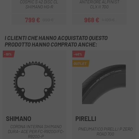
COSMIC S 42 DISC CL
ANTERIORE ALPINIST
SHIMANO HG-R
CLX II 700
799 €
968 €
999 €
1.100 €
Prezzo
Prezzo base
Prezzo
Prezzo base
I CLIENTI CHE HANNO ACQUISTATO QUESTO
PRODOTTO HANNO COMPRATO ANCHE:
-19%
-46%
OUTLET
SHIMANO
PIRELLI
CORONA INTERNA SHIMANO
PNEUMATICO PIRELLI P ZERO
DURA- ACE PER FC-R9200/FC-
ROAD 700
R9200-P