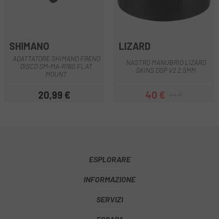
SHIMANO
LIZARD
ADATTATORE SHIMANO FRENO
NASTRO MANUBRIO LIZARD
DISCO SM-MA-R160 FLAT
SKINS DSP V2 2.5MM
MOUNT
20,99 €
40 €
44 €
Prezzo
Prezzo
Prezzo base
ESPLORARE
INFORMAZIONE
SERVIZI