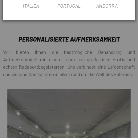
ITALIEN
PORTUGAL
ANDORRA
PERSONALISIERTE AUFMERKSAMKEIT
Wir bieten Ihnen die bestmögliche Behandlung und
Aufmerksamkeit mit einem Team aus großartigen Profis und
echten Radsportbegeisterten. Uns verbindet eine Leidenschaft
und wir sind Spezialisten in allem rund um die Welt des Fahrrads.