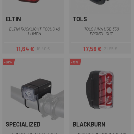
ELTIN
TOLS
ELTIN RÜCKLICHT FOCUS 40
TOLS AINA USB 350
LUMEN
FRONTLICHT
11,64 €
17,56 €
19,40 €
21,95 €
Preis
Regulärer Preis
Preis
Regulärer Preis
-58%
-15%
SPECIALIZED
BLACKBURN