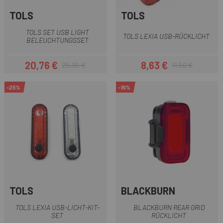
TOLS
TOLS
TOLS SET USB LIGHT
TOLS LEXIA USB-RÜCKLICHT
BELEUCHTUNGSSET
20,76 €
8,63 €
25,95 €
11,50 €
Preis
Regulärer Preis
Preis
Regulärer Preis
-25%
-15%
TOLS
BLACKBURN
TOLS LEXIA USB-LICHT-KIT-
BLACKBURN REAR GRID
SET
RÜCKLICHT