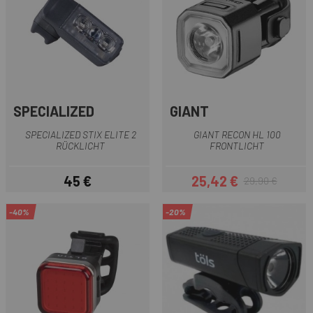
SPECIALIZED
GIANT
SPECIALIZED STIX ELITE 2
GIANT RECON HL 100
RÜCKLICHT
FRONTLICHT
45 €
25,42 €
29,90 €
Preis
Preis
Regulärer Preis
-40%
-20%