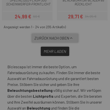
SPECIALIZED FLASH 300
BLACKBURN DAYBLAZER 65
SCHEINWERFER-FRONTLICHT
RÜCKLICHT
24,99 €
29,71 €
60 €
34,95 €
Preis
Regulärer Preis
Preis
Regulärer Preis
Angezeigt werden 1 - 24 von 235 Artikel(n)
ZURÜCK NACH OBEN
MEHR LADEN
Biciescapa ist immer die beste Option, um
Fahrradausrüstung zu kaufen. Finden Sie immer die beste
Auswahl an Fahrradausrüstung und die garantiert besten
Preise. Stöbern Sie sicher und geben Sie Ihre
Beleuchtungsbestellung
völlig sicher auf. Wir verfügen
über die besten
Lichtprofis
und Experten, die Sie beraten
und Ihre Zweifel ausräumen können. Stöbern Sie in unserer
Auswahl an
Beleuchtung
und finden Sie die