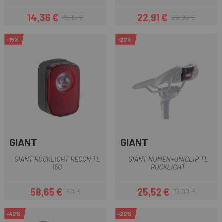
14,36 €
22,91 €
19,15 €
26,95 €
Preis
Regulärer Preis
Preis
Regulärer Preis
-15%
-20%
GIANT
GIANT
GIANT RÜCKLICHT RECON TL
GIANT NUMEN+UNICLIP TL
150
RÜCKLICHT
58,65 €
25,52 €
69 €
31,90 €
Preis
Regulärer Preis
Preis
Regulärer Preis
-40%
-20%