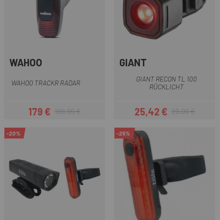
WAHOO
GIANT
GIANT RECON TL 100
WAHOO TRACKR RADAR
RÜCKLICHT
179 €
25,42 €
199,99 €
29,90 €
Preis
Regulärer Preis
Preis
Regulärer Preis
-20%
-25%