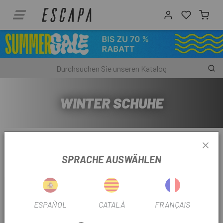
WINTER SCHUHE
Relevanz
SPRACHE AUSWÄHLEN
Angezeigt werden 1 - 2 von 2 Artikel(n)
-42%
-66%
ESPAÑOL
CATALÀ
FRANÇAIS