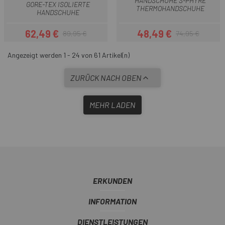
HANDSCHUHE S-PHYRE
GORE-TEX ISOLIERTE
THERMOHANDSCHUHE
HANDSCHUHE
62,49 €
48,49 €
89,95 €
74,95 €
Preis
Regulärer Preis
Preis
Regulärer Preis
Angezeigt werden 1 - 24 von 61 Artikel(n)
ZURÜCK NACH OBEN
MEHR LADEN
ERKUNDEN
INFORMATION
DIENSTLEISTUNGEN