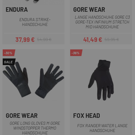
ENDURA
GORE WEAR
LANGE HANDSCHUHE GORE C3
ENDURA STRIKE-
GORE-TEX INFINIUM STRETCH
HANDSCHUHE
MID HANDSCHUHE
37,99 €
41,49 €
54,99 €
59,95 €
Preis
Regulärer Preis
Preis
Regulärer Preis
-30%
-36%
SALE
GORE WEAR
FOX HEAD
GORE LONG GLOVES M GORE
FOX RANGER WATER LANGE
WINDSTOPPER THERMO
HANDSCHUHE
HANDSCHUHE