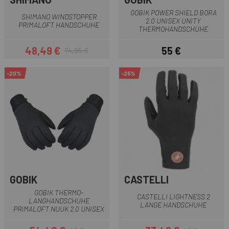
GOBIK POWER SHIELD BORA
SHIMANO WINDSTOPPER
2.0 UNISEX UNITY
PRIMALOFT HANDSCHUHE
THERMOHANDSCHUHE
48,49 €
55 €
74,95 €
Preis
Regulärer Preis
Preis
-20%
-25%
GOBIK
CASTELLI
GOBIK THERMO-
CASTELLI LIGHTNESS 2
LANGHANDSCHUHE
LANGE HANDSCHUHE
PRIMALOFT NUUK 2.0 UNISEX