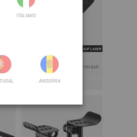
ITALIANO
UF LAGER
NICHT AUF LAGER
SPECIALIZED
Schwarz
 GIANT
SPECIALIZED ITU/TT/TRI CLIP ON BAR
N
PAD
TUGAL
ANDORRA
30 €
eis
Preis
-15%