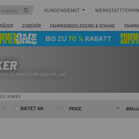
KUNDENDIENST
WERKSTATTTERMI
RÄDER
ZUBEHÖR
FAHRRADBEKLEIDUNG & SCHUHE
FAHRR
KER
FEN SIE IHRE FAHRRADKUPPLUNG.
ILE LENKER
1
BIETET AN
11
PRICE
BAUJ