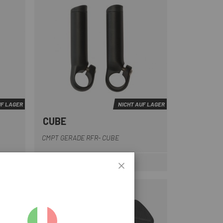
UF LAGER
NICHT AUF LAGER
CUBE
Schwarz
CMPT GERADE RFR- CUBE
16,95 €
eis
Preis