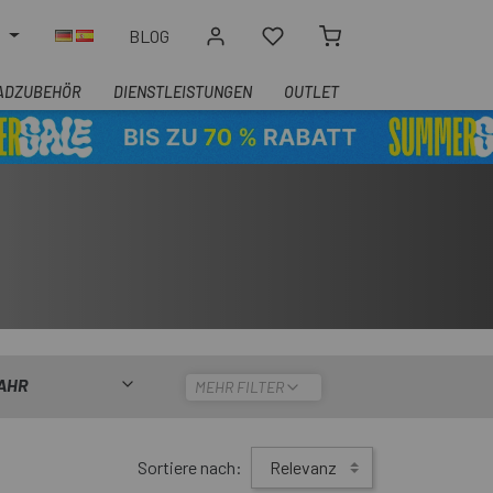
N
BLOG
ADZUBEHÖR
DIENSTLEISTUNGEN
OUTLET
AHR
MEHR FILTER
Sortiere nach:
Relevanz