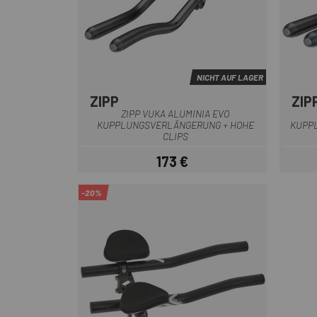
NICHT AUF LAGER
ZIPP
ZIP
Schwarz
ZIPP VUKA ALUMINIA EVO
KUPPLUNGSVERLÄNGERUNG + HOHE
KUPP
CLIPS
173 €
Preis
-20%