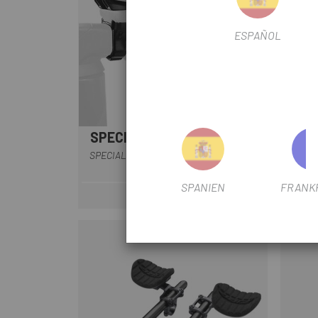
ESPAÑOL
NICHT AUF LAGER
SPECIALIZED
GIA
Schwarz
SPECIALIZED ITU/TT/TRI CLIP ON VENGE
CLAMP
SPANIEN
FRANK
80 €
Preis