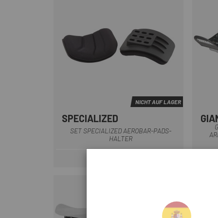
NICHT AUF LAGER
SPECIALIZED
GIA
Schwarz
G
SET SPECIALIZED AEROBAR-PADS-
AR
HALTER
40 €
Preis
-15%