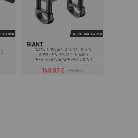
UF LAGER
NICHT AUF LAGER
GIANT
Schwarz
GIANT CONTACT AERO CLIP-ON-
-S
ARMLEHNENHALTERUNG +
BEFESTIGUNGSBEFESTIGUNG
148,67 €
174,90 €
eis
Preis
Regulärer Preis