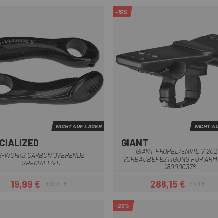
-15%
NICHT AUF LAGER
NICHT A
CIALIZED
GIANT
Multi
Schwarz
GIANT PROPEL/ENVILIV 202
S-WORKS CARBON OVERENDZ
VORBAUBEFESTIGUNG FÜR AR
SPECIALIZED
180000378
19,99 €
288,15 €
99,90 €
339 €
Preis
Regulärer Preis
Preis
Regulärer Pr
-20%