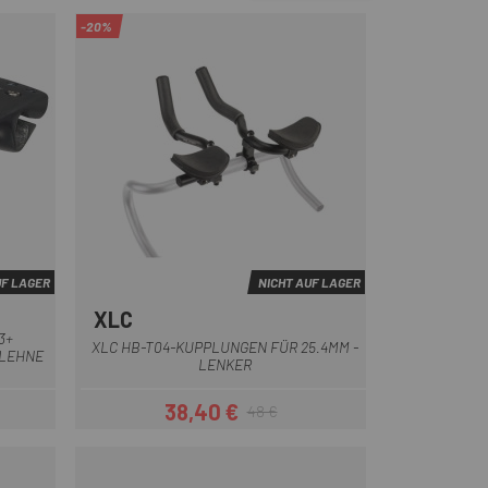
-20%
UF LAGER
NICHT AUF LAGER
XLC
Schwarz
3+
XLC HB-T04-KUPPLUNGEN FÜR 25.4MM -
MLEHNE
LENKER
38,40 €
48 €
eis
Preis
Regulärer Preis