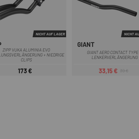
NICHT AUF LAGER
NICHT A
P
GIANT
Schwarz
Schwarz
ZIPP VUKA ALUMINIA EVO
GIANT AERO CONTACT TYPE
LUNGSVERLÄNGERUNG + NIEDRIGE
LENKERVERLÄNGERUNG
CLIPS
173 €
33,15 €
39 €
Preis
Preis
Regulärer Pr