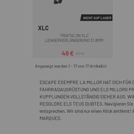
NICHT AUF LAGER
XLC
Multi
TRIATHLON XLC
LENKERVERLÄNGERUNG 31.8MM
48 €
60 €
Preis
Regulärer Preis
Angezeigt werden 1 - 17 von 17 Artikel(n)
ESCAPE ESEMPRE LA MILLOR HAT SICH FÜR
FAHRRADAUSRÜSTUNG UND ELS MILLORS PRE
KUPPLUNGEN VOLLSTÄNDIG SICHER AUS. WI
RESOLDRE ELS TEUS DUBTES. Navigieren Sie dur
entsprechen. Wir sind nur einen Klick entf
MARQUES.