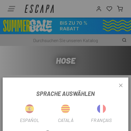
HOSE
Relevanz
SPRACHE AUSWÄHLEN
Angezeigt werden 1 - 1 von 1 Artikel(n)
-50%
OUTLET
ESPAÑOL
CATALÀ
FRANÇAIS