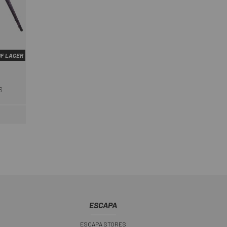
UF LAGER
u
6
ESCAPA
ESCAPA STORES