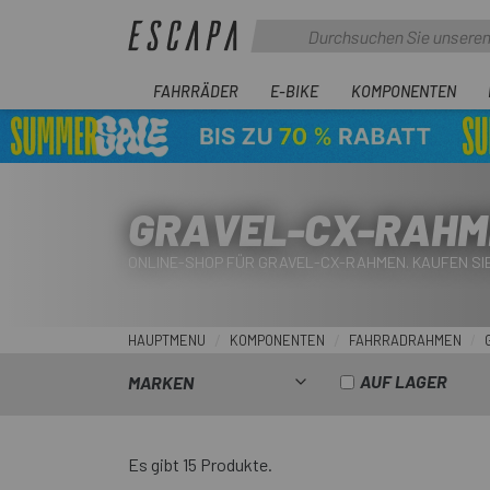
FAHRRÄDER
E-BIKE
KOMPONENTEN
GRAVEL-CX-RAHM
ONLINE-SHOP FÜR GRAVEL-CX-RAHMEN. KAUFEN SI
HAUPTMENU
KOMPONENTEN
FAHRRADRAHMEN
AUF LAGER
MARKEN
Es gibt 15 Produkte.