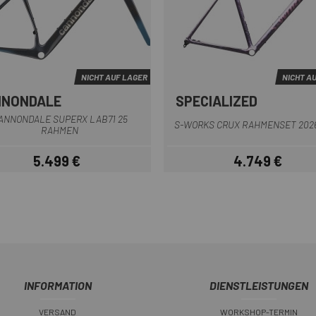
NICHT AUF LAGER
NICHT A
NNONDALE
SPECIALIZED
Blau Schwarz
Lila
Grün
Pink Bla
ANNONDALE SUPERX LAB71 25
S-WORKS CRUX RAHMENSET 202
RAHMEN
5.499 €
4.749 €
Preis
Preis
INFORMATION
DIENSTLEISTUNGEN
VERSAND
WORKSHOP-TERMIN