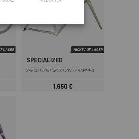
UF LAGER
NICHT AUF LAGER
SPECIALIZED
rz
Orange
Grau braun
SPECIALIZED CRUX DSW 25 RAHMEN
1.650 €
eis
Preis