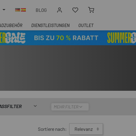
N
BLOG
ADZUBEHÖR
DIENSTLEISTUNGEN
OUTLET
ASSFILTER
MEHR FILTER
Sortiere nach:
Relevanz