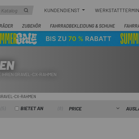
KUNDENDIENST
WERKSTATTTERMI
RÄDER
ZUBEHÖR
FAHRRADBEKLEIDUNG & SCHUHE
FAHRR
EN
E IHREN GRAVEL-CX-RAHMEN
GRAVEL-CX-RAHMEN
5
BIETET AN
8
PRICE
AUSL