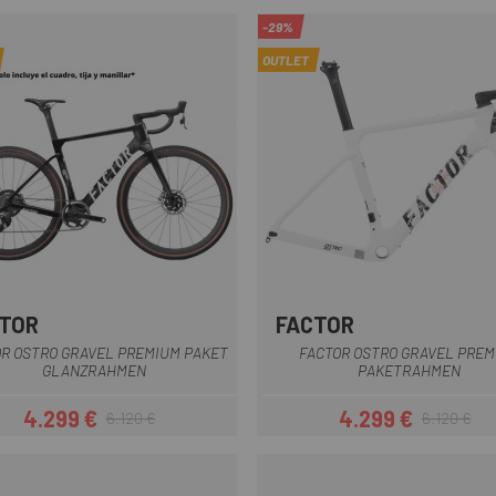
-29%
OUTLET
TOR
FACTOR
Schwarz-Weiss
Schwarz-We
R OSTRO GRAVEL PREMIUM PAKET
FACTOR OSTRO GRAVEL PREM
GLANZRAHMEN
PAKETRAHMEN
4.299 €
4.299 €
6.120 €
6.120 €
Preis
Regulärer Preis
Preis
Regulärer Pr