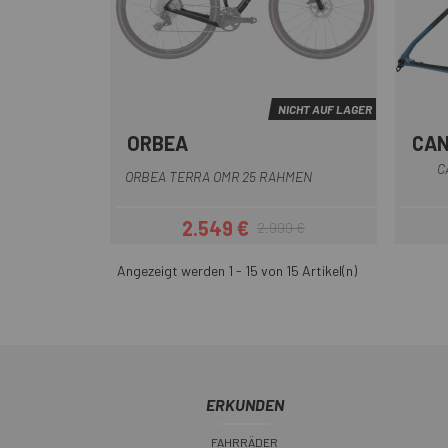
NICHT AUF LAGER
ORBEA
CA
Weiß
Schwarz Grün
Rot
C
ORBEA TERRA OMR 25 RAHMEN
2.549 €
2.999 €
Preis
Regulärer Preis
Angezeigt werden 1 - 15 von 15 Artikel(n)
ERKUNDEN
FAHRRÄDER