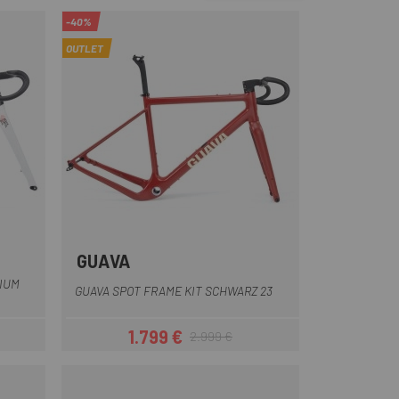
-40%
OUTLET
GUAVA
iss
Gelb
Hellblau
Dunkelblau
Weiß
Creme
+5
IUM
GUAVA SPOT FRAME KIT SCHWARZ 23
1.799 €
2.999 €
eis
Preis
Regulärer Preis