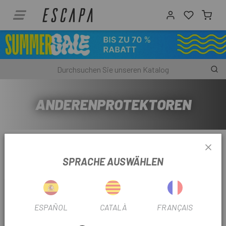
ANDERENPROTEKTOREN
Relevanz
SPRACHE AUSWÄHLEN
Angezeigt werden 1 - 1 von 1 Artikel(n)
-10%
ESPAÑOL
CATALÀ
FRANÇAIS