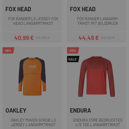
FOX HEAD
FOX HEAD
FOX RANGER LS JERSEY FOX
FOX RANGER LANGARM-
HEAD LANGARMTRIKOT
TRIKOT MIT BILDDRUCK
40,99 €
44,49 €
54,99 €
59,99 €
Preis
Regulärer Preis
Preis
Regulärer Preis
-35%
-25%
SALE
OAKLEY
ENDURA
OAKLEY MAVEN SCRUB LS
ENDURA CORE BEDRUCKTES
JERSEY LANGARMTRIKOT
L/S TEE LANGARMTRIKOT