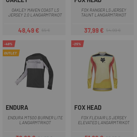
OAKLEY MAVEN COAST LS
FOX RANGER LS JERSEY
JERSEY 2.0 LANGARMTRIKOT
TAUNT LANGARMTRIKOT
48,49 €
37,99 €
65 €
54,99 €
Preis
Regulärer Preis
Preis
Regulärer Preis
-49%
-25%
OUTLET
ENDURA
FOX HEAD
ENDURA MT500 BURNER LITE
FOX FLEXAIR LS JERSEY
LANGARMTRIKOT
ELEVATED LANGARMTRIKOT