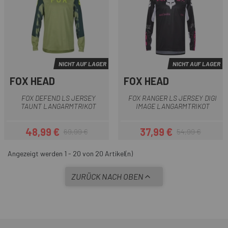
NICHT AUF LAGER
NICHT AUF LAGER
FOX HEAD
FOX HEAD
FOX DEFEND LS JERSEY
FOX RANGER LS JERSEY DIGI
TAUNT LANGARMTRIKOT
IMAGE LANGARMTRIKOT
48,99 €
37,99 €
69,99 €
54,99 €
Preis
Regulärer Preis
Preis
Regulärer Preis
Angezeigt werden 1 - 20 von 20 Artikel(n)
ZURÜCK NACH OBEN