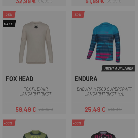
32,99 €
51,99 €
64,99 €
69,99 €
Preis
Regulärer Preis
Preis
Regulärer Preis
-25%
-50%
SALE
NICHT AUF LAGER
FOX HEAD
ENDURA
FOX FLEXAIR
ENDURA MT500 SUPERCRAFT
LANGARMTRIKOT
LANGARMTRIKOT M/L
59,49 €
25,49 €
79,99 €
51,99 €
Preis
Regulärer Preis
Preis
Regulärer Preis
-30%
-30%