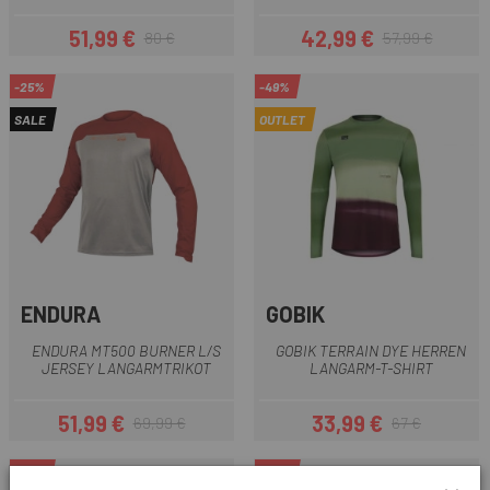
51,99 €
42,99 €
80 €
57,99 €
Preis
Regulärer Preis
Preis
Regulärer Preis
-25%
-49%
SALE
OUTLET
ENDURA
GOBIK
ENDURA MT500 BURNER L/S
GOBIK TERRAIN DYE HERREN
JERSEY LANGARMTRIKOT
LANGARM-T-SHIRT
51,99 €
33,99 €
69,99 €
67 €
Preis
Regulärer Preis
Preis
Regulärer Preis
-25%
-25%