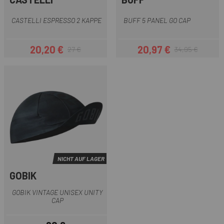
CASTELLI ESPRESSO 2 KAPPE
BUFF 5 PANEL GO CAP
20,20 €
20,97 €
27 €
34,95 €
Preis
Regulärer Preis
Preis
Regulärer Preis
NICHT AUF LAGER
GOBIK
GOBIK VINTAGE UNISEX UNITY
CAP