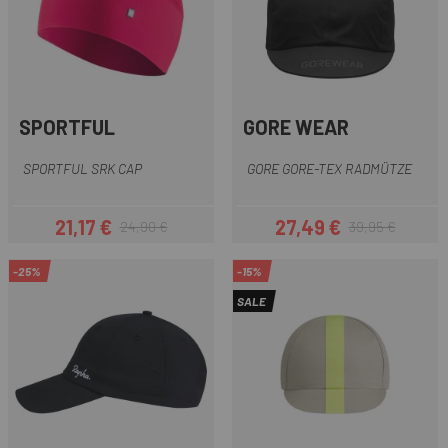
SPORTFUL
GORE WEAR
SPORTFUL SRK CAP
GORE GORE-TEX RADMÜTZE
21,17 €
27,49 €
24,90 €
39,95 €
Preis
Regulärer Preis
Preis
Regulärer Preis
-25%
-15%
SALE