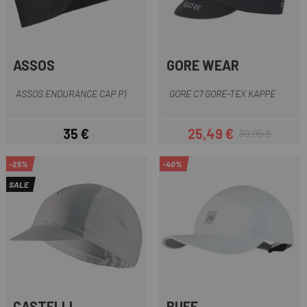
ASSOS
GORE WEAR
ASSOS ENDURANCE CAP P1
GORE C7 GORE-TEX KAPPE
35 €
25,49 €
39,95 €
Preis
Preis
Regulärer Preis
-25%
-40%
SALE
CASTELLI
BUFF