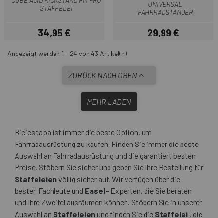
CUBE ACID KICKSTAND FM PRO
UNIVERSAL
STAFFELEI
FAHRRADSTÄNDER
34,95 €
29,99 €
Preis
Preis
Angezeigt werden 1 - 24 von 43 Artikel(n)
ZURÜCK NACH OBEN
MEHR LADEN
Biciescapa ist immer die beste Option, um
Fahrradausrüstung zu kaufen. Finden Sie immer die beste
Auswahl an Fahrradausrüstung und die garantiert besten
Preise. Stöbern Sie sicher und geben Sie Ihre Bestellung für
Staffeleien
völlig sicher auf. Wir verfügen über die
besten Fachleute und
Easel-
Experten, die Sie beraten
und Ihre Zweifel ausräumen können. Stöbern Sie in unserer
Auswahl an
Staffeleien
und finden Sie die
Staffelei
, die