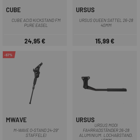
CUBE
URSUS
CUBE ACID KICKSTAND FM
URSUS QUEEN SATTEL 26-28
PURE EASEL
40MM
24,95 €
15,99 €
Preis
Preis
-57%
MWAVE
URSUS
URSUS MOOI
M-WAVE O-STAND 24-29"
FAHRRADSTÄNDER 26-28
STAFFELEI
ALUMINIUM. LOCHABSTAND.