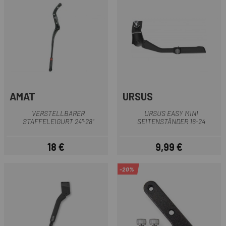
AMAT
URSUS
VERSTELLBARER
URSUS EASY MINI
STAFFELEIGURT 24"-28"
SEITENSTÄNDER 16-24
18 €
9,99 €
Preis
Preis
-20%