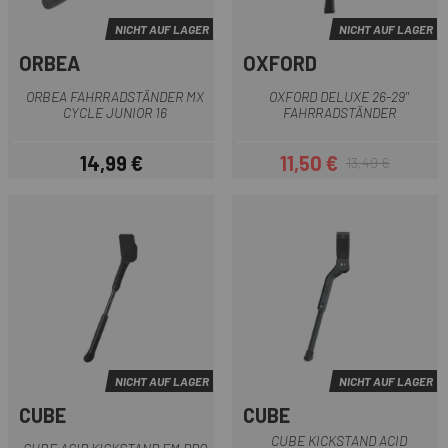
NICHT AUF LAGER
NICHT AUF LAGER
ORBEA
OXFORD
ORBEA FAHRRADSTÄNDER MX
OXFORD DELUXE 26-29''
CYCLE JUNIOR 16
FAHRRADSTÄNDER
14,99 €
11,50 €
13,49 €
Preis
Preis
Regulärer Preis
NICHT AUF LAGER
NICHT AUF LAGER
CUBE
CUBE
CUBE KICKSTAND ACID