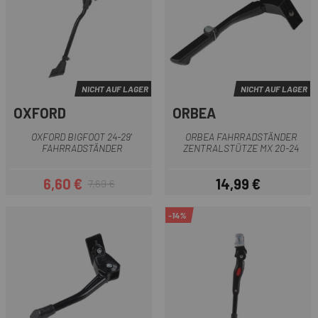
NICHT AUF LAGER
NICHT AUF LAGER
OXFORD
ORBEA
OXFORD BIGFOOT 24-29'
ORBEA FAHRRADSTÄNDER
FAHRRADSTÄNDER
ZENTRALSTÜTZE MX 20-24
6,60 €
14,99 €
7,69 €
Preis
Regulärer Preis
Preis
-14%