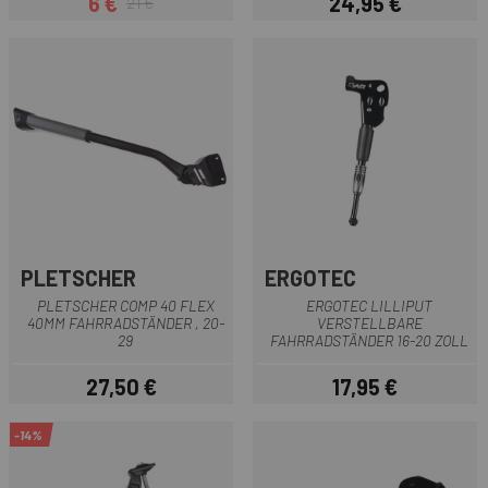
6 €
24,95 €
21 €
Preis
Regulärer Preis
Preis
PLETSCHER
ERGOTEC
PLETSCHER COMP 40 FLEX
ERGOTEC LILLIPUT
40MM FAHRRADSTÄNDER , 20-
VERSTELLBARE
29
FAHRRADSTÄNDER 16-20 ZOLL
27,50 €
17,95 €
Preis
Preis
-14%