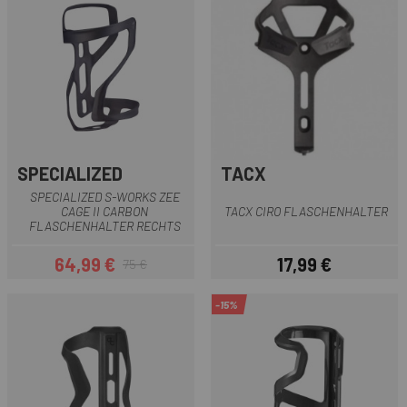
SPECIALIZED
TACX
SPECIALIZED S-WORKS ZEE
CAGE II CARBON
TACX CIRO FLASCHENHALTER
FLASCHENHALTER RECHTS
64,99 €
17,99 €
75 €
Preis
Regulärer Preis
Preis
-15%