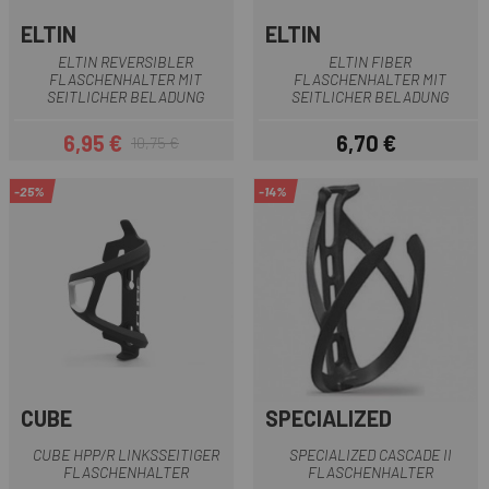
ELTIN
ELTIN
ELTIN REVERSIBLER
ELTIN FIBER
FLASCHENHALTER MIT
FLASCHENHALTER MIT
SEITLICHER BELADUNG
SEITLICHER BELADUNG
6,95 €
6,70 €
10,75 €
Preis
Regulärer Preis
Preis
-25%
-14%
CUBE
SPECIALIZED
CUBE HPP/R LINKSSEITIGER
SPECIALIZED CASCADE II
FLASCHENHALTER
FLASCHENHALTER