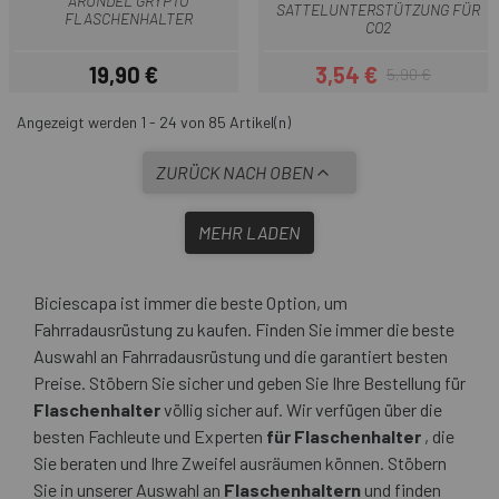
ARUNDEL GRYPTO
SATTELUNTERSTÜTZUNG FÜR
FLASCHENHALTER
CO2
19,90 €
3,54 €
5,90 €
Preis
Preis
Regulärer Preis
Angezeigt werden 1 - 24 von 85 Artikel(n)
ZURÜCK NACH OBEN
MEHR LADEN
Biciescapa ist immer die beste Option, um
Fahrradausrüstung zu kaufen. Finden Sie immer die beste
Auswahl an Fahrradausrüstung und die garantiert besten
Preise. Stöbern Sie sicher und geben Sie Ihre Bestellung für
Flaschenhalter
völlig sicher auf. Wir verfügen über die
besten Fachleute und Experten
für Flaschenhalter
, die
Sie beraten und Ihre Zweifel ausräumen können. Stöbern
Sie in unserer Auswahl an
Flaschenhaltern
und finden