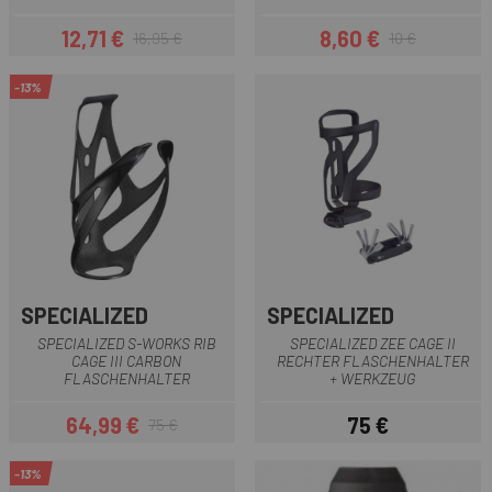
12,71 €
8,60 €
16,95 €
10 €
Preis
Regulärer Preis
Preis
Regulärer Preis
-13%
SPECIALIZED
SPECIALIZED
SPECIALIZED S-WORKS RIB
SPECIALIZED ZEE CAGE II
CAGE III CARBON
RECHTER FLASCHENHALTER
FLASCHENHALTER
+ WERKZEUG
64,99 €
75 €
75 €
Preis
Regulärer Preis
Preis
-13%