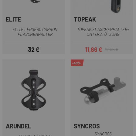
ELITE
TOPEAK
ELITE LEGGERO CARBON
TOPEAK FLASCHENHALTER-
FLASCHENHALTER
UNTERSTÜTZUNG
32 €
11,66 €
12,95 €
Preis
Preis
Regulärer Preis
-40%
ARUNDEL
SYNCROS
SYNCROS