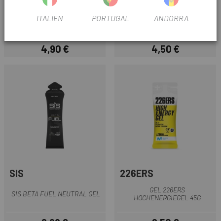
GEL SANTA MADRE
ITALIEN
PORTUGAL
ANDORRA
UNGEWÖHNLICHES GEL
SANTA MADRE RESET GEL
60CHO OFF CAF
4,90 €
4,50 €
Preis
Preis
SIS
226ERS
GEL 226ERS
SIS BETA FUEL NEUTRAL GEL
HOCHENERGIEGEL 45G