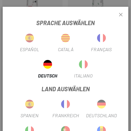
SPRACHE AUSWÄHLEN
226ERS
226ERS
GEL 226ERS
GEL 226ERS NO KRAMP SHOT
SAUERKIRSCHSAFT
60ML (ANTI RAMPS)
ESPAÑOL
CATALÀ
FRANÇAIS
6 €
3 €
Preis
Preis
DEUTSCH
ITALIANO
LAND AUSWÄHLEN
SPANIEN
FRANKREICH
DEUTSCHLAND
SANTA MADRE
SANTA MADRE