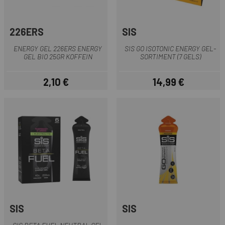
226ERS
SIS
ENERGY GEL 226ERS ENERGY
SIS GO ISOTONIC ENERGY GEL-
GEL BIO 25GR KOFFEIN
SORTIMENT (7 GELS)
2,10 €
14,99 €
Preis
Preis
SIS
SIS