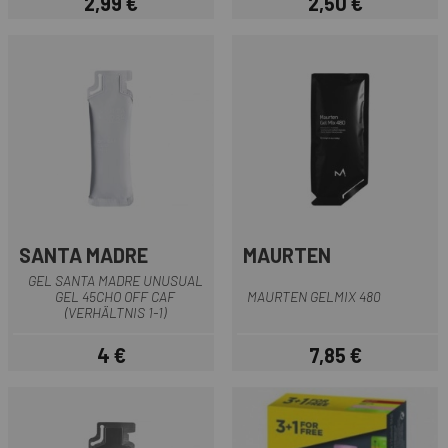
2,99 €
2,50 €
Preis
Preis
SANTA MADRE
MAURTEN
GEL SANTA MADRE UNUSUAL
GEL 45CHO OFF CAF
MAURTEN GELMIX 480
(VERHÄLTNIS 1-1)
4 €
7,85 €
Preis
Preis