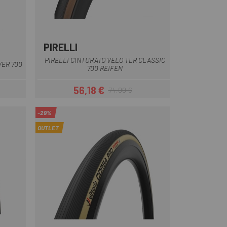
PIRELLI
Braun
PIRELLI CINTURATO VELO TLR CLASSIC
ER 700
700 REIFEN
56,18 €
74,90 €
eis
Preis
Regulärer Preis
-29%
OUTLET