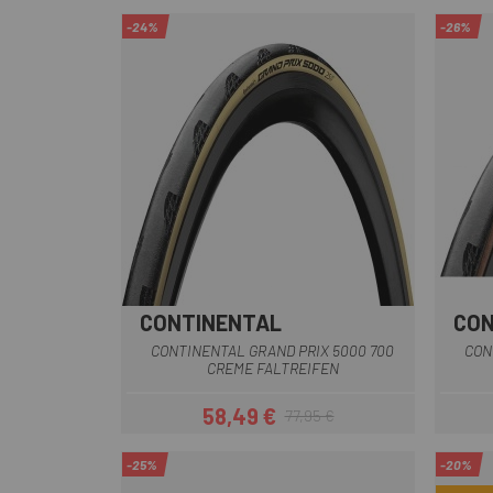
-24%
-26%
CONTINENTAL
CON
Creme
CONTINENTAL GRAND PRIX 5000 700
CON
CREME FALTREIFEN
58,49 €
77,95 €
Preis
Regulärer Preis
-25%
-20%