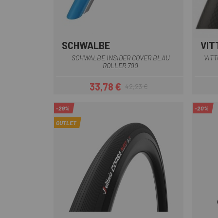
SCHWALBE
VIT
SCHWALBE INSIDER COVER BLAU
VITT
ROLLER 700
33,78 €
42,23 €
Preis
Regulärer Preis
-29%
-20%
OUTLET