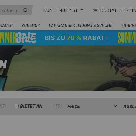
KUNDENDIENST
WERKSTATTTERMI
RÄDER
ZUBEHÖR
FAHRRADBEKLEIDUNG & SCHUHE
FAHRR
N
N
87
BIETET AN
135
PRICE
AUSL