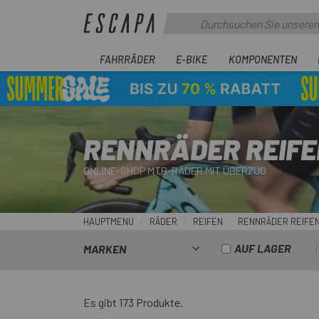
FAHRRÄDER
E-BIKE
KOMPONENTEN
RENNRÄDER REIFE
ONLINE-SHOP MTB-RÄDER MIT ÜBERZUG
HAUPTMENU
RÄDER
REIFEN
RENNRÄDER REIFE
AUF LAGER
MARKEN
Es gibt 173 Produkte.