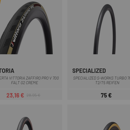
TORIA
SPECIALIZED
Schwarz Braun
Schwarz
ERTA VITTORIA ZAFFIRO PRO V 700
SPECIALIZED S-WORKS TURBO 7
FALT G2 CREME
T2/T5 REIFEN
23,16 €
75 €
28,95 €
Preis
Regulärer Preis
Preis