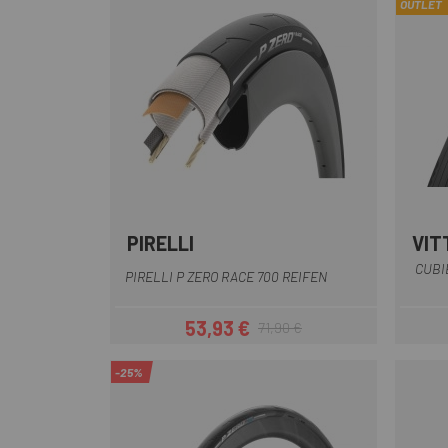
OUTLET
PIRELLI
VIT
CUBI
PIRELLI P ZERO RACE 700 REIFEN
53,93 €
71,90 €
Preis
Regulärer Preis
-25%