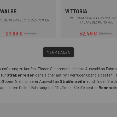
HWALBE
VITTORIA
Schwarz
VITTORIA CORSA CONTROL G2.
LBE KOJAK HS385 27,5 REIFEN
FALTABDECKUNG 700
27,98 €
52,49 €
34,97 €
69,99 €
Preis
Regulärer Preis
Preis
Regulärer Pr
MEHR LADEN
usrüstung zu kaufen. Finden Sie immer die beste Auswahl an Fahrrad
 für
Straßenreifen
ganz sicher auf. Wir verfügen über die besten F
 Stöbern Sie in unserer Auswahl an
Straßenreifen
und finden Sie d
scapa, Ihrem Online-Fahrradgeschäft, finden Sie die besten
Rennradr