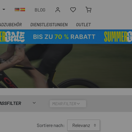
N
BLOG
ADZUBEHÖR
DIENSTLEISTUNGEN
OUTLET
ASSFILTER
MEHR FILTER
Sortiere nach:
Relevanz