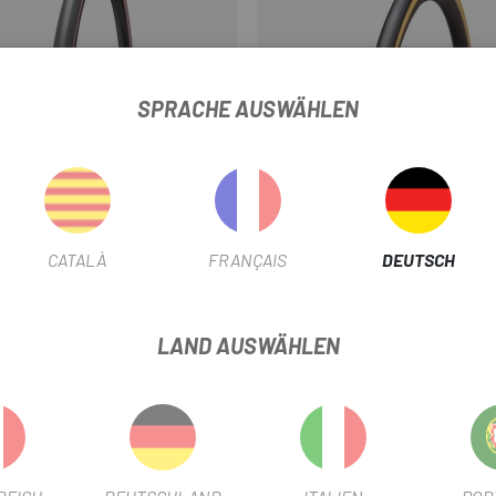
SPRACHE AUSWÄHLEN
CIALIZED
SPECIALIZED
Braun
Schwarz Br
IALIZED S-WORKS TURBO 700 2BR
SPECIALIZED COTTON TLR 700 R
CATALÀ
FRANÇAIS
DEUTSCH
T2/T5 TAN SIDEWALL REIFEN
75 €
99 €
Preis
Preis
LAND AUSWÄHLEN