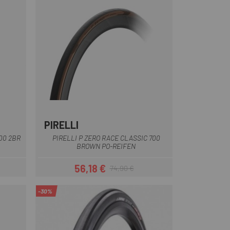
PIRELLI
00 2BR
PIRELLI P ZERO RACE CLASSIC 700
BROWN PO-REIFEN
56,18 €
74,90 €
Preis
Regulärer Preis
-30%