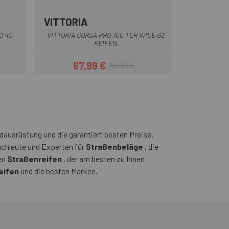
VITTORIA
Braun
0 4C
VITTORIA CORSA PRO 700 TLR WIDE G2
REIFEN
67,99 €
95,95 €
eis
Preis
Regulärer Preis
ausrüstung und die garantiert besten Preise.
achleute und Experten für
Straßenbeläge
, die
en
Straßenreifen
, der am besten zu Ihnen
eifen
und die besten Marken.