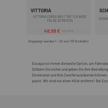
VITTORIA
SC
Schwarz
VITTORIA CORSA NEXT 700 TLR WIDE
SCHWA
FELGE G2 REIFEN
48,99 €
69,95 €
Preis
Regulärer Preis
Angezeigt werden 1 - 24 von 173 Artikel(n)
Escapa ist immer die beste Option, um Fahrrada
Stöbern Sie sicher und geben Sie Ihre Bestellung
Sie beraten und Ihre Zweifel ausräumen können.
passt. Wir sind nur einen Klick entfernt! Bei E