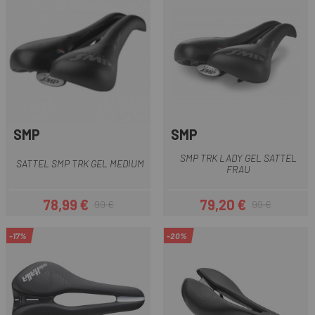
SMP
SMP
SMP TRK LADY GEL SATTEL
SATTEL SMP TRK GEL MEDIUM
FRAU
78,99 €
79,20 €
99 €
99 €
Preis
Regulärer Preis
Preis
Regulärer Preis
-17%
-20%