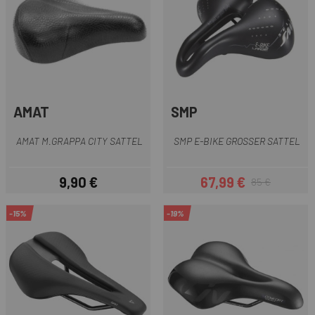
AMAT
SMP
AMAT M.GRAPPA CITY SATTEL
SMP E-BIKE GROSSER SATTEL
9,90 €
67,99 €
85 €
Preis
Preis
Regulärer Preis
-15%
-19%