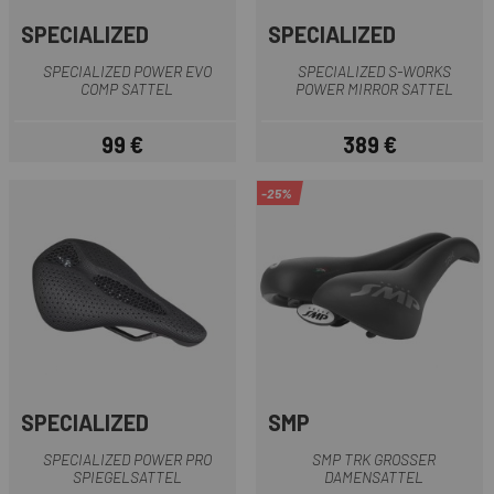
SPECIALIZED
SPECIALIZED
SPECIALIZED POWER EVO
SPECIALIZED S-WORKS
COMP SATTEL
POWER MIRROR SATTEL
99 €
389 €
Preis
Preis
-25%
SPECIALIZED
SMP
SPECIALIZED POWER PRO
SMP TRK GROSSER D
SPIEGELSATTEL
AMENSATTEL