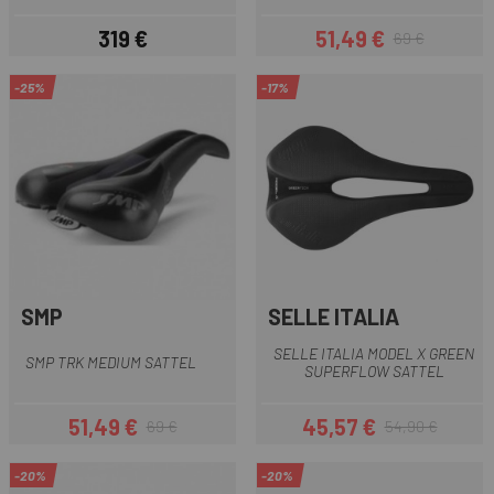
319 €
51,49 €
69 €
Preis
Preis
Regulärer Preis
-25%
-17%
SMP
SELLE ITALIA
SELLE ITALIA MODEL X GREEN
SMP TRK MEDIUM SATTEL
SUPERFLOW SATTEL
51,49 €
45,57 €
69 €
54,90 €
Preis
Regulärer Preis
Preis
Regulärer Preis
-20%
-20%