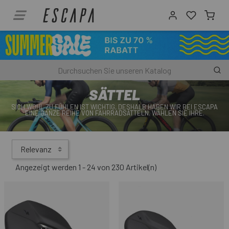
SÄTTEL
SICH WOHL ZU FÜHLEN IST WICHTIG, DESHALB HABEN WIR BEI ESCAPA
EINE GANZE REIHE VON FAHRRADSÄTTELN. WÄHLEN SIE IHRE.
Relevanz
Angezeigt werden 1 - 24 von 230 Artikel(n)