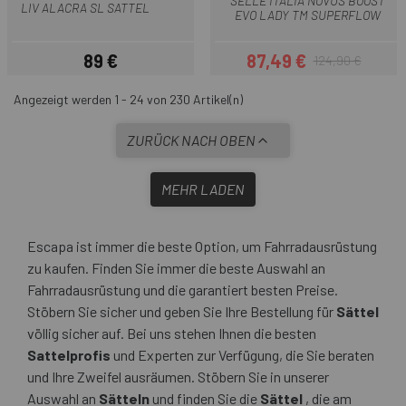
SELLE ITALIA NOVUS BOOST
LIV ALACRA SL SATTEL
EVO LADY TM SUPERFLOW
89 €
87,49 €
124,90 €
Preis
Preis
Regulärer Preis
Angezeigt werden 1 - 24 von 230 Artikel(n)
ZURÜCK NACH OBEN
MEHR LADEN
Escapa ist immer die beste Option, um Fahrradausrüstung
zu kaufen. Finden Sie immer die beste Auswahl an
Fahrradausrüstung und die garantiert besten Preise.
Stöbern Sie sicher und geben Sie Ihre Bestellung für
Sättel
völlig sicher auf. Bei uns stehen Ihnen die besten
Sattelprofis
und Experten zur Verfügung, die Sie beraten
und Ihre Zweifel ausräumen. Stöbern Sie in unserer
Auswahl an
Sätteln
und finden Sie die
Sättel
, die am