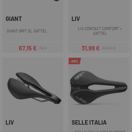
GIANT
LIV
LIV CONTACT COMFORT +
GIANT GRIT SL SATTEL
SATTEL
67,15 €
31,99 €
79 €
39,90 €
Preis
Regulärer Preis
Preis
Regulärer Preis
-29%
LIV
SELLE ITALIA