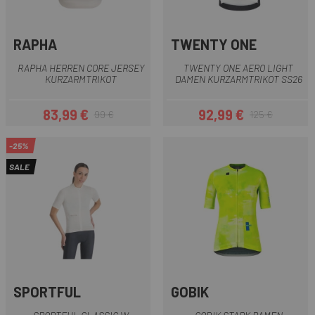
RAPHA
TWENTY ONE
RAPHA HERREN CORE JERSEY
TWENTY ONE AERO LIGHT
KURZARMTRIKOT
DAMEN KURZARMTRIKOT SS26
83,99 €
92,99 €
99 €
125 €
Preis
Regulärer Preis
Preis
Regulärer Preis
-25%
SALE
SPORTFUL
GOBIK