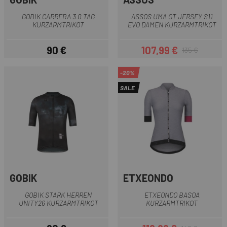
GOBIK CARRERA 3.0 TAG
ASSOS UMA GT JERSEY S11
KURZARMTRIKOT
EVO DAMEN KURZARMTRIKOT
90 €
107,99 €
135 €
Preis
Preis
Regulärer Preis
-20%
SALE
GOBIK
ETXEONDO
GOBIK STARK HERREN
ETXEONDO BASOA
UNITY26 KURZARMTRIKOT
KURZARMTRIKOT