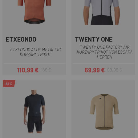
ETXEONDO
TWENTY ONE
TWENTY ONE FACTORY AIR
ETXEONDO ALDE METALLIC
KURZARMTRIKOT VON ESCAPA
KURZARMTRIKOT
HERREN
110,99 €
69,99 €
159 €
99,99 €
Preis
Regulärer Preis
Preis
Regulärer Preis
-55%