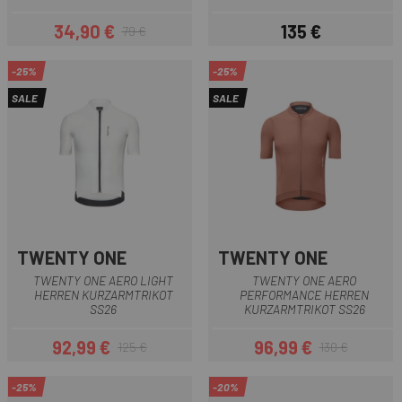
34,90 €
135 €
79 €
Preis
Regulärer Preis
Preis
-25%
-25%
SALE
SALE
TWENTY ONE
TWENTY ONE
TWENTY ONE AERO LIGHT
TWENTY ONE AERO
HERREN KURZARMTRIKOT
PERFORMANCE HERREN
SS26
KURZARMTRIKOT SS26
92,99 €
96,99 €
125 €
130 €
Preis
Regulärer Preis
Preis
Regulärer Preis
-25%
-20%