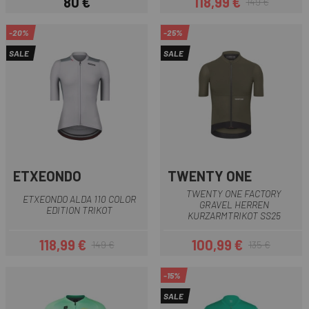
80 €
118,99 €
149 €
Preis
Preis
Regulärer Preis
-20%
-25%
SALE
SALE
ETXEONDO
TWENTY ONE
TWENTY ONE FACTORY
ETXEONDO ALDA 110 COLOR
GRAVEL HERREN
EDITION TRIKOT
KURZARMTRIKOT SS25
118,99 €
100,99 €
149 €
135 €
Preis
Regulärer Preis
Preis
Regulärer Preis
-15%
SALE