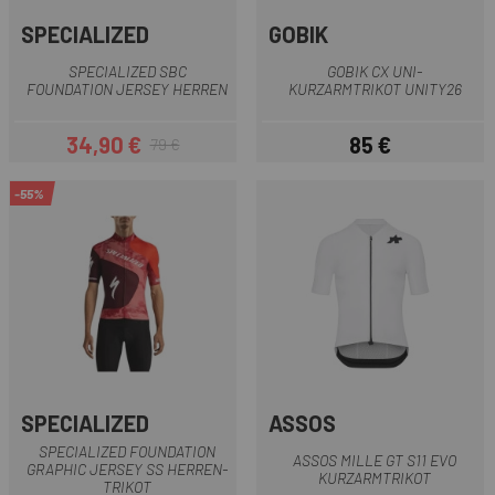
SPECIALIZED
GOBIK
SPECIALIZED SBC
GOBIK CX UNI-
FOUNDATION JERSEY HERREN
KURZARMTRIKOT UNITY26
34,90 €
85 €
79 €
Preis
Regulärer Preis
Preis
-55%
SPECIALIZED
ASSOS
SPECIALIZED FOUNDATION
ASSOS MILLE GT S11 EVO
GRAPHIC JERSEY SS HERREN-
KURZARMTRIKOT
TRIKOT