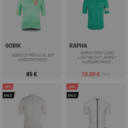
GOBIK
RAPHA
RAPHA MENS CORE
GOBIK CX PRO 4.0 BLAST
LIGHTWEIGHT JERSEY
KURZARMTRIKOT
KURZARMTRIKOT
85 €
79,99 €
95 €
Preis
Preis
Regulärer Preis
-15%
-25%
SALE
SALE