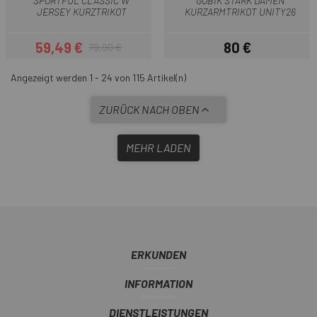
SPORTFUL CLASSIC W
GOBIK STARK DAMEN
JERSEY KURZTRIKOT
KURZARMTRIKOT UNITY26
59,49 €
80 €
79,90 €
Preis
Regulärer Preis
Preis
Angezeigt werden 1 - 24 von 115 Artikel(n)
ZURÜCK NACH OBEN
MEHR LADEN
ERKUNDEN
INFORMATION
DIENSTLEISTUNGEN