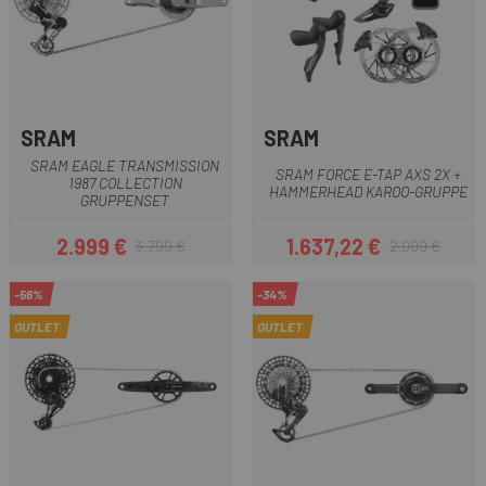
SRAM
SRAM
SRAM EAGLE TRANSMISSION
SRAM FORCE E-TAP AXS 2X +
1987 COLLECTION
HAMMERHEAD KAROO-GRUPPE
GRUPPENSET
2.999 €
1.637,22 €
3.799 €
2.099 €
Preis
Regulärer Preis
Preis
Regulärer Preis
-56%
-34%
OUTLET
OUTLET