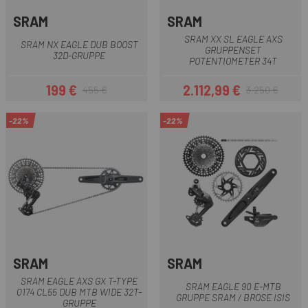
SRAM
SRAM
SRAM XX SL EAGLE AXS
SRAM NX EAGLE DUB BOOST
GRUPPENSET
32D-GRUPPE
POTENTIOMETER 34T
199 €
2.112,99 €
455 €
3.250 €
Preis
Regulärer Preis
Preis
Regulärer Preis
-22%
-22%
SRAM
SRAM
SRAM EAGLE AXS GX T-TYPE
SRAM EAGLE 90 E-MTB
Q174 CL55 DUB MTB WIDE 32T-
GRUPPE SRAM / BROSE ISIS
GRUPPE