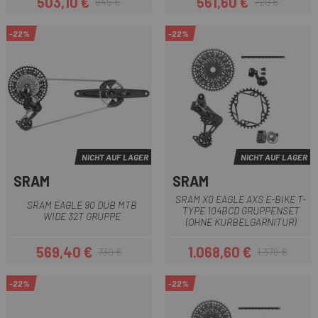
503,10 €
561,60 €
645 €
720 €
Preis
Regulärer Preis
Preis
Regulärer Preis
-22%
-22%
NICHT AUF LAGER
NICHT AUF LAGER
SRAM
SRAM
SRAM X0 EAGLE AXS E-BIKE T-
SRAM EAGLE 90 DUB MTB
TYPE 104BCD GRUPPENSET
WIDE 32T GRUPPE
(OHNE KURBELGARNITUR)
569,40 €
1.068,60 €
730 €
1.370 €
Preis
Regulärer Preis
Preis
Regulärer Preis
-22%
-22%