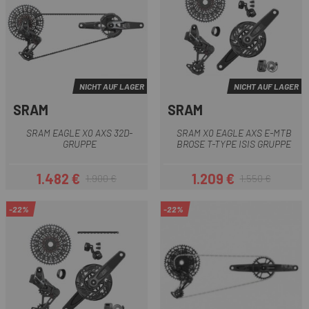
NICHT AUF LAGER
NICHT AUF LAGER
SRAM
SRAM
SRAM EAGLE X0 AXS 32D-
SRAM X0 EAGLE AXS E-MTB
GRUPPE
BROSE T-TYPE ISIS GRUPPE
1.482 €
1.209 €
1.900 €
1.550 €
Preis
Regulärer Preis
Preis
Regulärer Preis
-22%
-22%