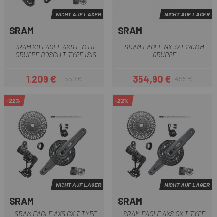
NICHT AUF LAGER
NICHT AUF LAGER
SRAM
SRAM
SRAM X0 EAGLE AXS E-MTB-
SRAM EAGLE NX 32T 170MM
GRUPPE BOSCH T-TYPE ISIS
GRUPPE
1.209 €
354,90 €
1.550 €
455 €
Preis
Regulärer Preis
Preis
Regulärer Preis
-22%
-22%
NICHT AUF LAGER
NICHT AUF LAGER
SRAM
SRAM
SRAM EAGLE AXS GX T-TYPE
SRAM EAGLE AXS GX T-TYPE