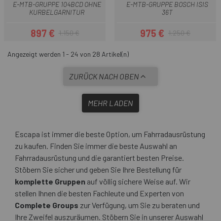
E-MTB-GRUPPE 104BCD OHNE
E-MTB-GRUPPE BOSCH ISIS
KURBELGARNITUR
36T
897 €
975 €
1.150 €
1.250 €
Preis
Regulärer Preis
Preis
Regulärer Preis
Angezeigt werden 1 - 24 von 28 Artikel(n)
ZURÜCK NACH OBEN
MEHR LADEN
Escapa ist immer die beste Option, um Fahrradausrüstung
zu kaufen. Finden Sie immer die beste Auswahl an
Fahrradausrüstung und die garantiert besten Preise.
Stöbern Sie sicher und geben Sie Ihre Bestellung für
komplette Gruppen
auf völlig sichere Weise auf. Wir
stellen Ihnen die besten Fachleute und Experten von
Complete Groups
zur Verfügung, um Sie zu beraten und
Ihre Zweifel auszuräumen. Stöbern Sie in unserer Auswahl