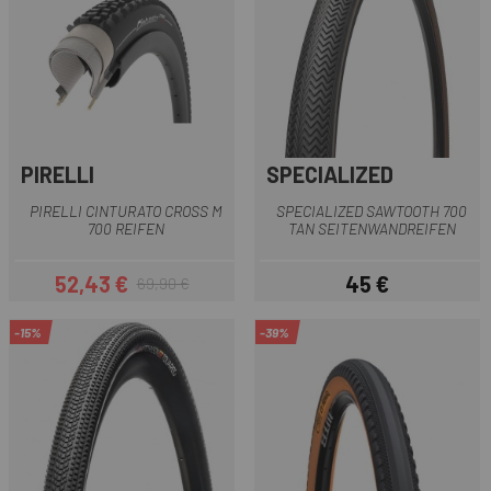
PIRELLI
SPECIALIZED
PIRELLI CINTURATO CROSS M
SPECIALIZED SAWTOOTH 700
700 REIFEN
TAN SEITENWANDREIFEN
52,43 €
45 €
69,90 €
Preis
Regulärer Preis
Preis
-15%
-39%