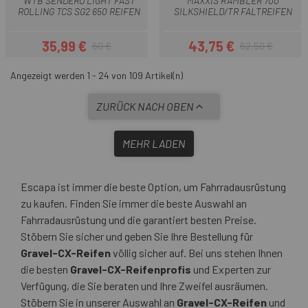
WTB SENDERO LIGHT FAST
MAXXIS RAMBLER 700
ROLLING TCS SG2 650 REIFEN
SILKSHIELD/TR FALTREIFEN
35,99 €
43,75 €
60 €
62,50 €
Preis
Regulärer Preis
Preis
Regulärer Preis
Angezeigt werden 1 - 24 von 109 Artikel(n)
ZURÜCK NACH OBEN
MEHR LADEN
Escapa ist immer die beste Option, um Fahrradausrüstung
zu kaufen. Finden Sie immer die beste Auswahl an
Fahrradausrüstung und die garantiert besten Preise.
Stöbern Sie sicher und geben Sie Ihre Bestellung für
Gravel-CX-Reifen
völlig sicher auf. Bei uns stehen Ihnen
die besten
Gravel-CX-Reifenprofis
und Experten zur
Verfügung, die Sie beraten und Ihre Zweifel ausräumen.
Stöbern Sie in unserer Auswahl an
Gravel-CX-Reifen
und