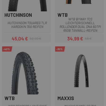
HUTCHINSON
WTB
WTB BYWAY TCS
HUTCHINSON TOUAREG TLR
LEICHTER/SCHNELL
HARDSKIN 700 REIFEN
ROLLENDER DUAL DNA 60TPI
650B TANWALL-REIFEN
45,04 €
34,99 €
52,99 €
58 €
Preis
Regulärer Preis
Preis
Regulärer Preis
-40%
-30%
WTB
MAXXIS