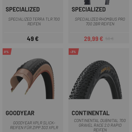
SPECIALIZED
SPECIALIZED
SPECIALIZED TERRA TLR 700
SPECIALIZED RHOMBUS PRO
REIFEN
700 2BR REIFEN
49 €
29,99 €
50 €
Preis
Preis
Regulärer Preis
0%
-3%
GOODYEAR
CONTINENTAL
CONTINENTAL DUBNITAL 700
GOODYEAR XPLR SLICK-
GRAVEL RACE 2.0 RAPID
REIFEN FÜR ZIPP 303 XPLR
REIFEN