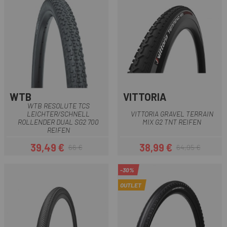
WTB
VITTORIA
WTB RESOLUTE TCS
LEICHTER/SCHNELL
VITTORIA GRAVEL TERRAIN
ROLLENDER DUAL SG2 700
MIX G2 TNT REIFEN
REIFEN
39,49 €
38,99 €
66 €
64,95 €
Preis
Regulärer Preis
Preis
Regulärer Preis
-30%
OUTLET