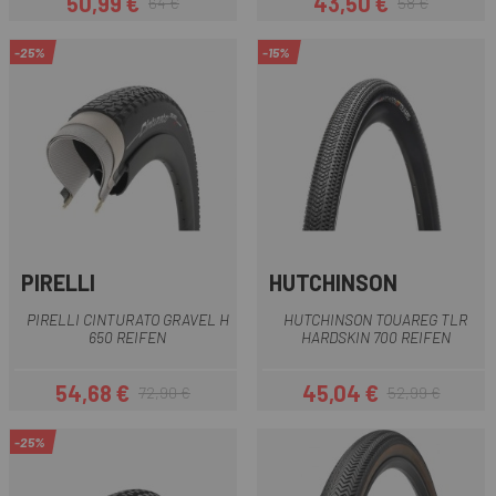
50,99 €
43,50 €
64 €
58 €
Preis
Regulärer Preis
Preis
Regulärer Preis
-25%
-15%
PIRELLI
HUTCHINSON
PIRELLI CINTURATO GRAVEL H
HUTCHINSON TOUAREG TLR
650 REIFEN
HARDSKIN 700 REIFEN
54,68 €
45,04 €
72,90 €
52,99 €
Preis
Regulärer Preis
Preis
Regulärer Preis
-25%