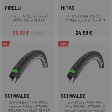
PIRELLI
MITAS
PIRELLI ANGEL BT SPORT
MITAS COVER .V69 700
BROMPTON 16 REIFEN
PANNENSCHUTZ/ REF.3MM
33,68 €
24,99 €
44,90 €
Preis
Regulärer Preis
Preis
0%
-20%
SCHWALBE
SCHWALBE
SCHWALBE MARATHON 20
SCHWALBE MARATHON
PERFORMANCE TWINSKIN
GREENGUARD TWINSKIN 16
GREENGUARD ADDIX REIFEN
REFLEKTIERENDER REIFEN