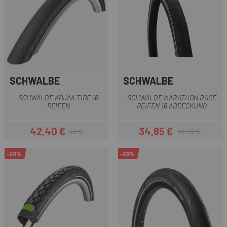
SCHWALBE
SCHWALBE
SCHWALBE KOJAK TIRE 16
SCHWALBE MARATHON RACE
REIFEN
REIFEN 16 ABDECKUNG
42,40 €
34,85 €
53 €
43,56 €
Preis
Regulärer Preis
Preis
Regulärer Preis
-20%
-25%