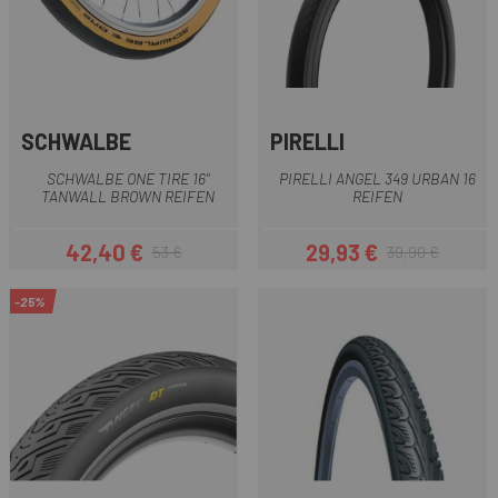
SCHWALBE
PIRELLI
SCHWALBE ONE TIRE 16"
PIRELLI ANGEL 349 URBAN 16
TANWALL BROWN REIFEN
REIFEN
42,40 €
29,93 €
53 €
39,90 €
Preis
Regulärer Preis
Preis
Regulärer Preis
-25%