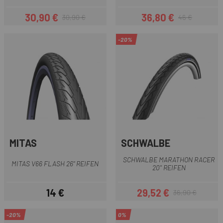
30,90 €
36,80 €
30,90 €
46 €
Preis
Regulärer Preis
Preis
Regulärer Preis
-20%
MITAS
SCHWALBE
SCHWALBE MARATHON RACER
MITAS V66 FLASH 26" REIFEN
20'' REIFEN
14 €
29,52 €
36,90 €
Preis
Preis
Regulärer Preis
-20%
0%