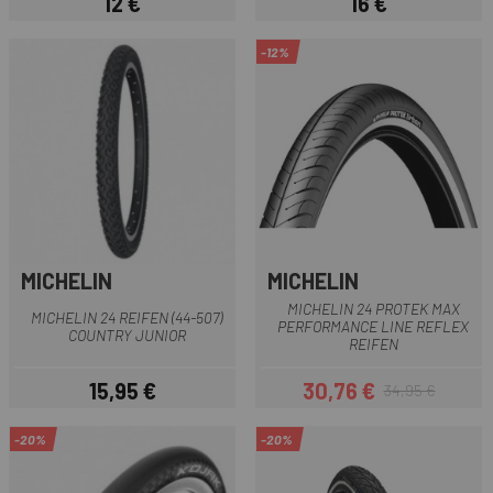
12 €
16 €
Preis
Preis
-12%
MICHELIN
MICHELIN
MICHELIN 24 PROTEK MAX
MICHELIN 24 REIFEN (44-507)
PERFORMANCE LINE REFLEX
COUNTRY JUNIOR
REIFEN
15,95 €
30,76 €
34,95 €
Preis
Preis
Regulärer Preis
-20%
-20%