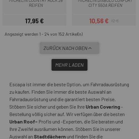
MICHELIN COUNTRY ROCK 26
MICHELIN DIABOLO CONFORT
REIFEN
CITY 550A REIFEN
17,95 €
10,56 €
12 €
Preis
Preis
Regulärer Preis
Angezeigt werden 1 - 24 von 152 Artikel(n)
ZURÜCK NACH OBEN
MEHR LADEN
Escapa ist immer die beste Option, um Fahrradausrüstung
zu kaufen. Finden Sie immer die beste Auswahl an
Fahrradausrüstung und die garantiert besten Preise.
Stöbern Sie sicher und geben Sie Ihre
Urban Covering
-
Bestellung völlig sicher auf. Wir verfügen über die besten
Urban Roof-
Profis und -Experten, die Sie beraten und
Ihre Zweifel ausräumen können. Stöbern Sie in unserer
Auswahl an
Stadtdächern
und finden Sie die