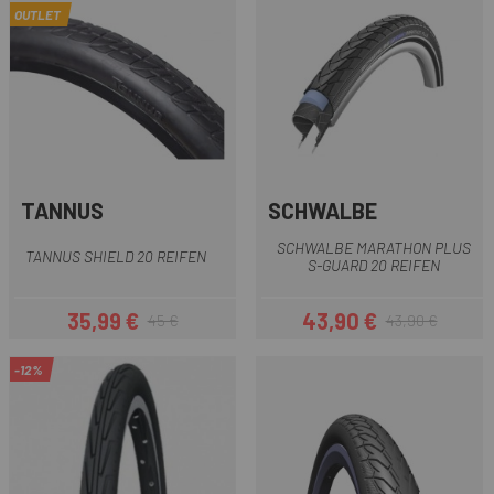
OUTLET
TANNUS
SCHWALBE
SCHWALBE MARATHON PLUS
TANNUS SHIELD 20 REIFEN
S-GUARD 20 REIFEN
35,99 €
43,90 €
45 €
43,90 €
Preis
Regulärer Preis
Preis
Regulärer Preis
-12%