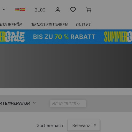
N
BLOG
ADZUBEHÖR
DIENSTLEISTUNGEN
OUTLET
ERTEMPERATUR
MEHR FILTER
Sortiere nach:
Relevanz