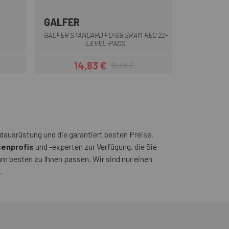
GALFER
Multi
GALFER STANDARD FD469 SRAM RED 22-
LEVEL-PADS
14,83 €
16,48 €
Preis
Regulärer Preis
ausrüstung und die garantiert besten Preise.
enprofis
und -experten zur Verfügung, die Sie
 am besten zu Ihnen passen. Wir sind nur einen
.