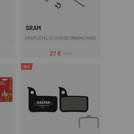
SRAM
L
SRAM LEVEL/ELIXIR/DB ORGANIC PADS
27 €
30 €
Preis
Regulärer Preis
-10%