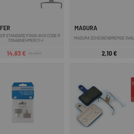
FER
MAGURA
Multi
Multi
ER STANDARD FD455 AVID CODE R
MAGURA SCHEIBENBREMSE OVA
TONABNEHMER (11-)
14,83 €
2,10 €
16,48 €
Preis
Regulärer Preis
Preis