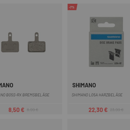
-7%
MANO
SHIMANO
Multi
ANO B05S-RX BREMSBELÄGE
SHIMANO L05A HARZBELÄGE
8,50 €
22,30 €
8,99 €
23,99 €
Preis
Regulärer Preis
Preis
Regulärer Pr