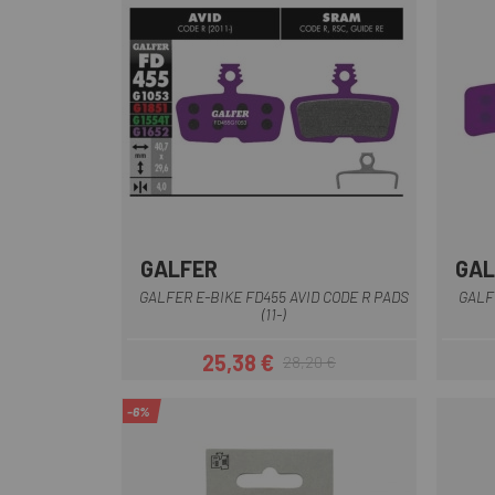
GALFER
GAL
Lila
GALFER E-BIKE FD455 AVID CODE R PADS
GALF
(11-)
25,38 €
28,20 €
Preis
Regulärer Preis
-6%