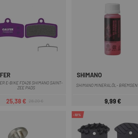
FER
SHIMANO
Lila
Rot
ER E-BIKE FD426 SHIMANO SAINT-
SHIMANO MINERALÖL- BREMSEN 
ZEE PADS
25,38 €
9,99 €
28,20 €
Preis
Regulärer Preis
Preis
-10%