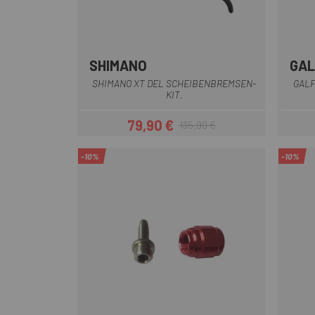
SHIMANO
GAL
SHIMANO XT DEL SCHEIBENBREMSEN-
GALF
KIT.
79,90 €
135,99 €
Preis
Regulärer Preis
-10%
-10%