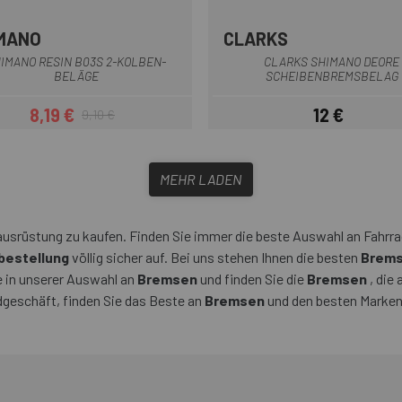
MANO
CLARKS
Multi
Multi
IMANO RESIN B03S 2-KOLBEN-
CLARKS SHIMANO DEORE
BELÄGE
SCHEIBENBREMSBELAG
8,19 €
12 €
9,10 €
Preis
Regulärer Preis
Preis
MEHR LADEN
usrüstung zu kaufen. Finden Sie immer die beste Auswahl an Fahrrad
estellung
völlig sicher auf. Bei uns stehen Ihnen die besten
Brems
e in unserer Auswahl an
Bremsen
und finden Sie die
Bremsen
, die
dgeschäft, finden Sie das Beste an
Bremsen
und den besten Marken