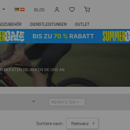
N
BLOG
ADZUBEHÖR
DIENSTLEISTUNGEN
OUTLET
R BERATEN SIE, RUFEN SIE UNS AN
MEHR FILTER
Sortiere nach:
Relevanz