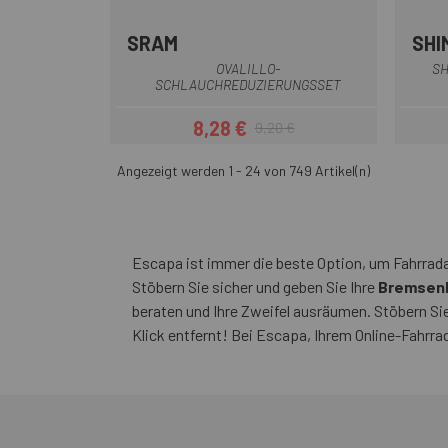
SRAM
SHI
OVALILLO-
SH
SCHLAUCHREDUZIERUNGSSET
8,28 €
9,20 €
Preis
Regulärer Preis
Angezeigt werden 1 - 24 von 749 Artikel(n)
Escapa ist immer die beste Option, um Fahrrada
Stöbern Sie sicher und geben Sie Ihre
Bremsenb
beraten und Ihre Zweifel ausräumen. Stöbern Si
Klick entfernt! Bei Escapa, Ihrem Online-Fahrra