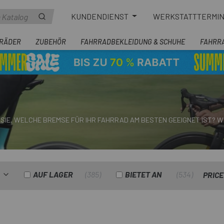
KUNDENDIENST
WERKSTATTTERMI
RÄDER
ZUBEHÖR
FAHRRADBEKLEIDUNG & SCHUHE
FAHRR
 SIE, WELCHE BREMSE FÜR IHR FAHRRAD AM BESTEN GEEIGNET IST? WI
AUF LAGER
385
BIETET AN
534
PRICE