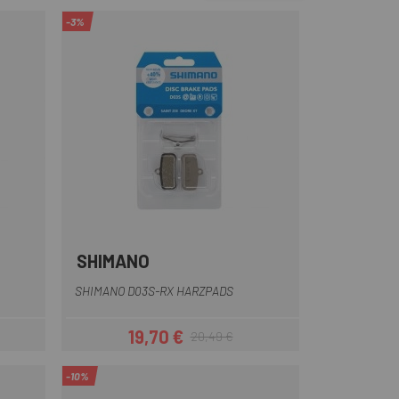
-3%
SHIMANO
Multi
SHIMANO D03S-RX HARZPADS
19,70 €
20,49 €
eis
Preis
Regulärer Preis
-10%