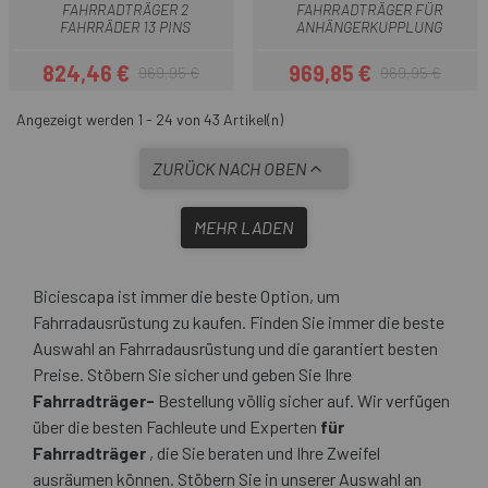
FAHRRADTRÄGER 2
FAHRRADTRÄGER FÜR
FAHRRÄDER 13 PINS
ANHÄNGERKUPPLUNG
824,46 €
969,85 €
969,95 €
969,95 €
Preis
Regulärer Preis
Preis
Regulärer Preis
Angezeigt werden 1 - 24 von 43 Artikel(n)
ZURÜCK NACH OBEN
MEHR LADEN
Biciescapa ist immer die beste Option, um
Fahrradausrüstung zu kaufen. Finden Sie immer die beste
Auswahl an Fahrradausrüstung und die garantiert besten
Preise. Stöbern Sie sicher und geben Sie Ihre
Fahrradträger-
Bestellung völlig sicher auf. Wir verfügen
über die besten Fachleute und Experten
für
Fahrradträger
, die Sie beraten und Ihre Zweifel
ausräumen können. Stöbern Sie in unserer Auswahl an