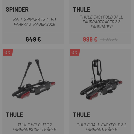
SPINDER
THULE
THULE EASYFOLD BALL
BALL SPINDER TX2 LED
FAHRRADTRÄGER 3 3
FAHRRADTRÄGER 2026
FAHRRÄDER
649 €
999 €
1.119,95 €
Preis
Preis
Regulärer Preis
-9%
-9%
THULE
THULE
THULE VELOLITE 2
THULE BALL EASYFOLD 3 2
FAHRRADKUGELTRÄGER
FAHRRADTRÄGER