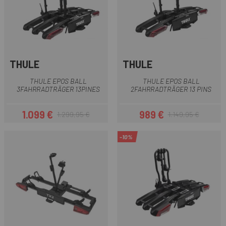
THULE
THULE
THULE EPOS BALL
THULE EPOS BALL
3FAHRRADTRÄGER 13PINES
2FAHRRADTRÄGER 13 PINS
1.099 €
989 €
1.299,95 €
1.149,95 €
Preis
Regulärer Preis
Preis
Regulärer Preis
-10%