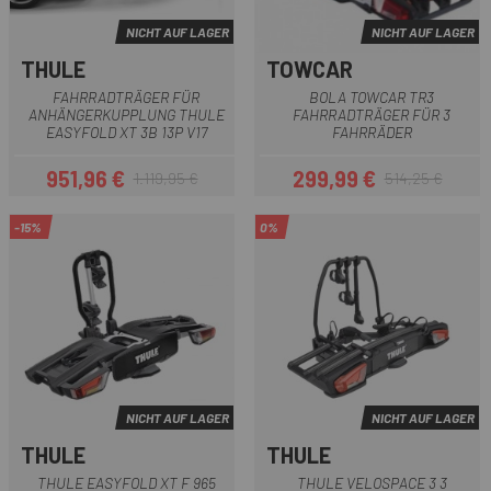
NICHT AUF LAGER
NICHT AUF LAGER
THULE
TOWCAR
FAHRRADTRÄGER FÜR
BOLA TOWCAR TR3
ANHÄNGERKUPPLUNG THULE
FAHRRADTRÄGER FÜR 3
EASYFOLD XT 3B 13P V17
FAHRRÄDER
951,96 €
299,99 €
1.119,95 €
514,25 €
Preis
Regulärer Preis
Preis
Regulärer Preis
-15%
0%
NICHT AUF LAGER
NICHT AUF LAGER
THULE
THULE
THULE EASYFOLD XT F 965
THULE VELOSPACE 3 3