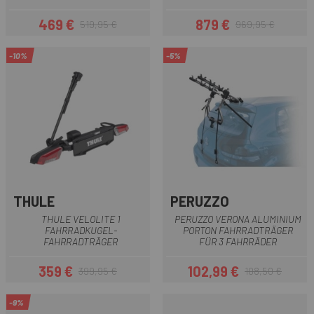
469 €
879 €
519,95 €
969,95 €
Preis
Regulärer Preis
Preis
Regulärer Preis
-10%
-5%
THULE
PERUZZO
THULE VELOLITE 1
PERUZZO VERONA ALUMINIUM
FAHRRADKUGEL-
PORTON FAHRRADTRÄGER
FAHRRADTRÄGER
FÜR 3 FAHRRÄDER
359 €
102,99 €
399,95 €
108,50 €
Preis
Regulärer Preis
Preis
Regulärer Preis
-9%