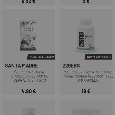
6,32 €
3 €
Preis
Preis
NICHT AUF LAGER
NICHT AUF LAGER
SANTA MADRE
226ERS
ÜBER SANTA MADRE
226ERS BETA-ALANIN VEGANES
UNUSUAL FUEL 100CHO
NAHRUNGSERGÄNZUNGSMITTEL
VERHÄLTNIS 1:1 107G
(90 KAPSELN)
4,90 €
18 €
Preis
Preis