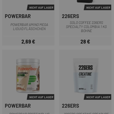
NICHT AUF LAGER
NICHT AUF LAGER
POWERBAR
226ERS
SOLO COFFEE 226ERS
POWERBAR AMINO MEGA
SPECIALTY COLOMBIA 1 KG
LIQUID FLÄSCHCHEN
BOHNE
2,69 €
28 €
Preis
Preis
NICHT AUF LAGER
NICHT AUF LAGER
POWERBAR
226ERS