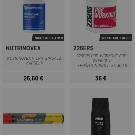
NICHT AUF LAGER
NICHT AUF LAGER
NUTRINOVEX
226ERS
226ERS PRE-WORKOUT PRE-
NUTRINOVEX HIDRATEINSALZ-
WORKOUT-
KAPSELN
ERGÄNZUNGSMITTEL 300 G
26,50 €
35 €
Preis
Preis