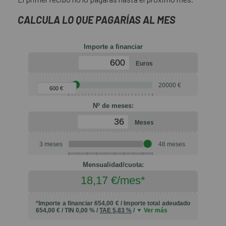
CALCULA LO QUE PAGARÍAS AL MES
Importe a financiar
Euros
90 €
20000 €
600 €
Nº de meses:
Meses
3 meses
48 meses
6
10
12
18
20
24
30
36
Mensualidad/cuota:
18,17 €/mes*
*Importe a financiar
654,00 €
/
Importe total adeudado
654,00 €
/
TIN
0,00 %
/
TAE
5,83 %
/
Ver más