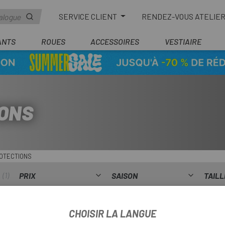
SERVICE CLIENT
RENDEZ-VOUS ATELIE
ANTS
ROUES
ACCESSOIRES
VESTIAIRE
ONS
OTECTIONS
1
PRIX
SAISON
TAILL
CHOISIR LA LANGUE