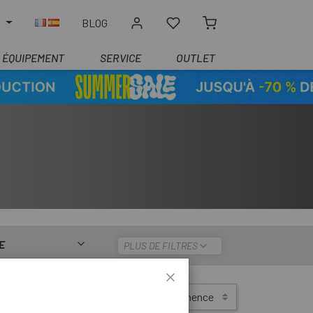
R
BLOG
ÉQUIPEMENT
SERVICE
OUTLET
E
PLUS DE FILTRES
Trier par:
Pertinence