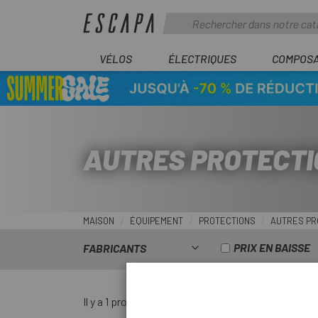
VÉLOS
ÉLECTRIQUES
COMPOS
AUTRES PROTECTI
MAISON
ÉQUIPEMENT
PROTECTIONS
AUTRES PR
PRIX EN BAISSE
FABRICANTS
Il y a 1 produit.