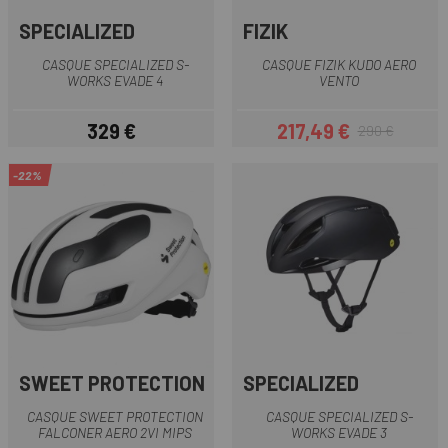
SPECIALIZED
FIZIK
CASQUE SPECIALIZED S-
CASQUE FIZIK KUDO AERO
WORKS EVADE 4
VENTO
329 €
217,49 €
290 €
Prix
Prix
Prix habituel
-22%
SWEET PROTECTION
SPECIALIZED
CASQUE SWEET PROTECTION
CASQUE SPECIALIZED S-
FALCONER AERO 2VI MIPS
WORKS EVADE 3