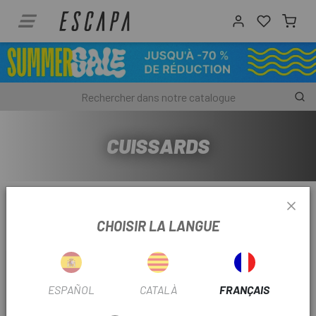
CUISSARDS
Pertinence
CHOISIR LA LANGUE
Affichage de 1-1 de 1 élément(s)
-49%
OUTLET
ESPAÑOL
CATALÀ
FRANÇAIS