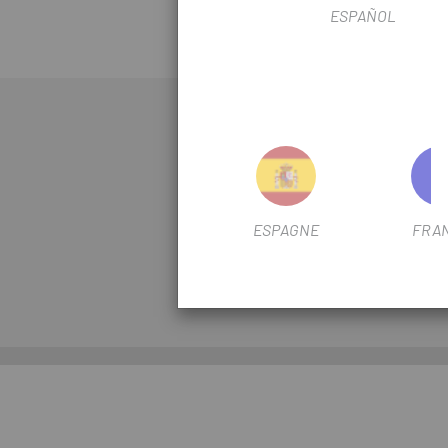
ESPAÑOL
EXPLORER
VÉLOS
ROUES
ACCESSOIRES
ESPAGNE
FRA
VESTIAIRE