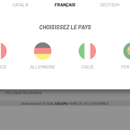
CATALÀ
FRANÇAIS
DEUTSCH
CHOISISSEZ LE PAYS
INFORMATIONS
PRESTATIONS DE SERVI
ENVOIS
RENDEZ-VOUS À L'ATELIER
CONDITIONS D'ACHAT
PLAN DU SITE
PAIEMENT SÉCURISÉ
INSCRIVEZ-VOUS MAINTENANT ET OBT
NCE
ALLEMAGNE
ITALIE
POR
POLITIQUE DE CONFIDENTIALITÉ
MEILLEURE OFFRE
GARANTIES
BLOG
FINANCEMENT
POLITIQUE DE COOKIES
Droits d'auteur © 2026,
ESCAPA
| FAIRE DU VÉLO ENSEMBLE