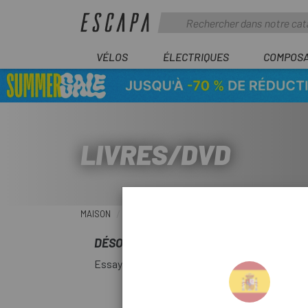
VÉLOS
ÉLECTRIQUES
COMPOS
LIVRES/DVD
MAISON
ACCESSOIRES
LIVRES/DVD
DÉSOLÉ POUR LE DÉRANGEMENT.
Essayez à nouveau