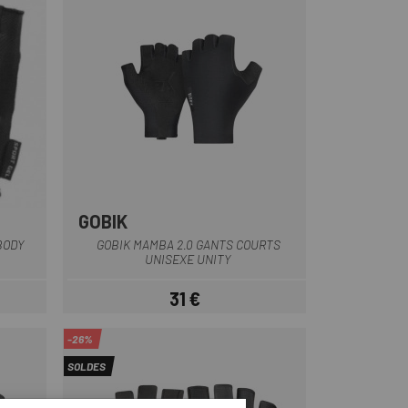
GOBIK
e
Vert Olive
Blanc
Marron
Noir
BODY
GOBIK MAMBA 2.0 GANTS COURTS
UNISEXE UNITY
31 €
Prix
-26%
SOLDES