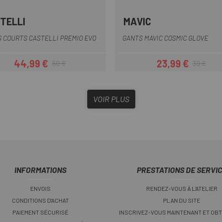
TELLI
MAVIC
BORDEAUX
Gris
Noir
Blanc
Marron
Noir
 COURTS CASTELLI PREMIO EVO
GANTS MAVIC COSMIC GLOVE
44,99 €
23,99 €
60 €
39 €
Prix
Prix habituel
Prix
Prix habituel
VOIR PLUS
INFORMATIONS
PRESTATIONS DE SERVI
ENVOIS
RENDEZ-VOUS À L'ATELIER
CONDITIONS D'ACHAT
PLAN DU SITE
PAIEMENT SÉCURISÉ
INSCRIVEZ-VOUS MAINTENANT ET OBT