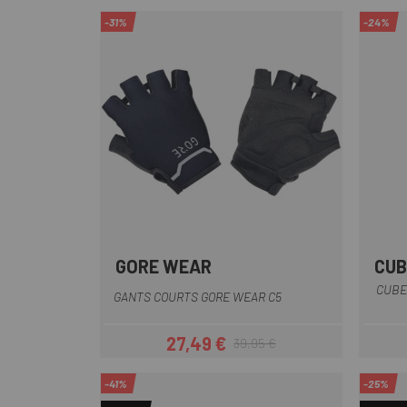
-31%
-24%
GORE WEAR
CUB
Bleu-Noir
Blanc
Noir
Noir-Rouge
Rouge
+1
CUBE
GANTS COURTS GORE WEAR C5
27,49 €
39,95 €
Prix
Prix habituel
-41%
-25%