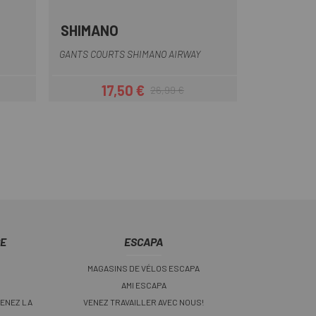
SHIMANO
Vert Olive
Bleu
Blanc
Noir
Rouge
GANTS COURTS SHIMANO AIRWAY
17,50 €
26,99 €
Prix
Prix habituel
CE
ESCAPA
MAGASINS DE VÉLOS ESCAPA
AMI ESCAPA
ENEZ LA
VENEZ TRAVAILLER AVEC NOUS!