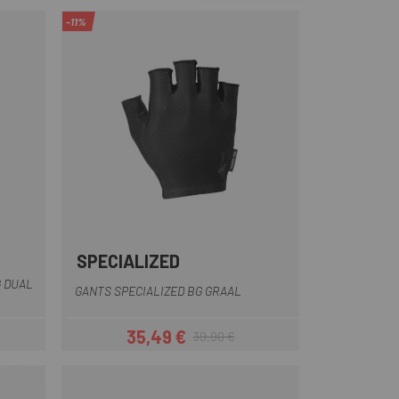
-11%
SPECIALIZED
Noir
Rouge
Vert
Vert Foncé
Rouge foncé
G DUAL
GANTS SPECIALIZED BG GRAAL
35,49 €
39,90 €
Prix
Prix habituel