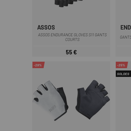
ASSOS
EN
Noir
ASSOS ENDURANCE GLOVES S11 GANTS
GANTS
COURTS
55 €
Prix
-29%
-25%
SOLDES