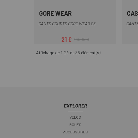
GORE WEAR
CAS
Noir
Noir-Blanc
GANTS COURTS GORE WEAR C3
GANTS
21 €
29,95 €
Prix
Prix habituel
Affichage de 1-24 de 36 élément(s)
EXPLORER
VÉLOS
ROUES
ACCESSOIRES