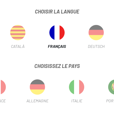
CHOISIR LA LANGUE
CATALÀ
FRANÇAIS
DEUTSCH
IK
SPORTFUL
Noir
Noir
S COURTS UNISEXES GOBIK VIPER
GANTS COURTS GANTS REMBO
SOLID
SPORTFUL
CHOISISSEZ LE PAYS
39 €
33,49 €
44,90 €
Prix
Prix
Prix habituel
-25%
SOLDES
NCE
ALLEMAGNE
ITALIE
POR